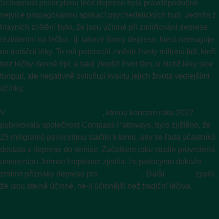
Schopnost psilocybinu léčit deprese byla pravděpodobně
nejvíce propagovanou aplikací psychedelických hub. Jedním z
hlavních zjištění bylo, že jsou účinné při zmírňování deprese
rezistentní na léčbu - tj. takové formy deprese, která nereaguje
na tradiční léky. To má potenciál změnit životy milionů lidí, kteří
bez léčby denně trpí, a také zlepšit život těm, u nichž léky sice
fungují, ale negativně ovlivňují kvalitu jejich života vedlejšími
účinky.
V
dosud nejrozsáhlejší pokus
, kterou koncem roku 2022
publikovala společnost Compass Pathways, bylo zjištěno, že
25 miligramů psilocybinu stačilo k tomu, aby se řada účastníků
dostala z deprese do remise. Začátkem roku studie provedená
univerzitou Johnse Hopkinse zjistila, že psilocybin dokáže
zmírnit příznaky deprese pro
až jeden rok
. Další
studium
zjistili,
že jsou stejně účinné, ne-li účinnější než tradiční léčiva.