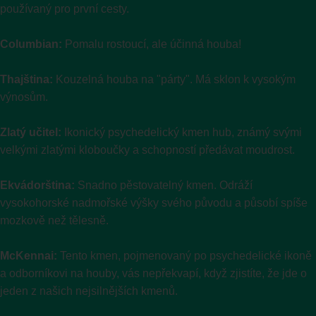
používaný pro první cesty.
Columbian:
Pomalu rostoucí, ale účinná houba!
Thajština:
Kouzelná houba na "párty". Má sklon k vysokým
výnosům.
Zlatý učitel:
Ikonický psychedelický kmen hub, známý svými
velkými zlatými kloboučky a schopností předávat moudrost.
Ekvádorština:
Snadno pěstovatelný kmen. Odráží
vysokohorské nadmořské výšky svého původu a působí spíše
mozkově než tělesně.
McKennai:
Tento kmen, pojmenovaný po psychedelické ikoně
a odborníkovi na houby, vás nepřekvapí, když zjistíte, že jde o
jeden z našich nejsilnějších kmenů.