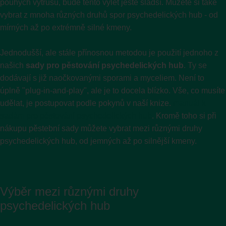
pouhých výtrusů, bude tento výlet ještě sladší. Můžete si také
vybrat z mnoha různých druhů spor psychedelických hub - od
mírných až po extrémně silné kmeny.
Jednodušší, ale stále přínosnou metodou je použití jednoho z
našich
sady pro pěstování psychedelických hub
. Ty se
dodávají s již naočkovanými sporami a myceliem. Není to
úplně "plug-in-and-play", ale je to docela blízko. Vše, co musíte
udělat, je postupovat podle pokynů v naší knize.
manuál k
sadám pro pěstování psychedelických hub
. Kromě toho si při
nákupu pěstební sady můžete vybrat mezi různými druhy
psychedelických hub, od jemných až po silnější kmeny.
Výběr mezi různými druhy
psychedelických hub