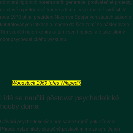
odmítání rigidních norem starší generace, protiválečné protesty,
nemluvě o přelomové hudbě a filmu - však mocné vyděsil. V
roce 1970 přijal prezident Nixon ve Spojených státech zákon o
kontrolovaných látkách a mnoho dalších zemí ho následovalo.
Tím skončil nejen kontrakulturní sen hippies, ale také slibný
obor psychedelického výzkumu.
Woodstock 1969
(přes Wikipedii)
Lidé se naučili pěstovat psychedelické
houby doma
Užívání psychedelických hub samozřejmě pokračovalo.
Přírodu nelze nikdy skutečně postavit mimo zákon. Jejich