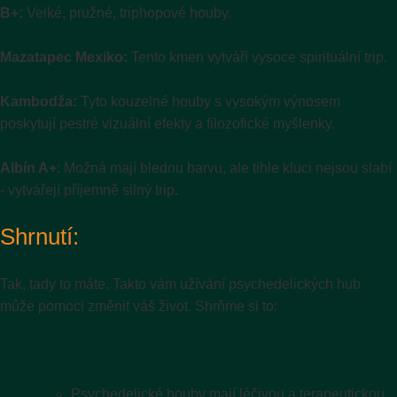
B+:
Velké, pružné, triphopové houby.
Mazatapec Mexiko:
Tento kmen vytváří vysoce spirituální trip.
Kambodža:
Tyto kouzelné houby s vysokým výnosem
poskytují pestré vizuální efekty a filozofické myšlenky.
Albín A+
: Možná mají bledou barvu, ale tihle kluci nejsou slabí
- vytvářejí příjemně silný trip.
Shrnutí:
Tak, tady to máte. Takto vám užívání psychedelických hub
může pomoci změnit váš život. Shrňme si to:
Psychedelické houby mají léčivou a terapeutickou