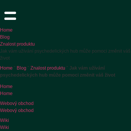
Home
Blog
Znalost produktu
Jak vám užívání psychedelických hub může pomoci změnit váš
život
Home
"
Blog
"
Znalost produktu
"
Jak vám užívání
psychedelických hub může pomoci změnit váš život
Home
Home
Webový obchod
Webový obchod
Wiki
Wiki