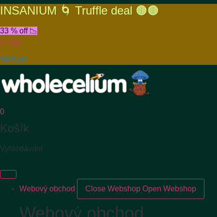
INSANIUM 🌀 Truffle deal 🟤🟤
33 % off 📉
O nás
Kontakt
0
Košík
Vyhledávání
Webový obchod
Close Webshop
Open Webshop
Webový obchod