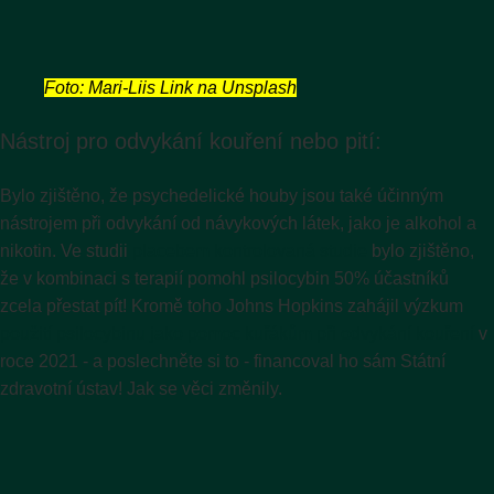
Foto: Mari-Liis Link na Unsplash
Nástroj pro odvykání kouření nebo pití:
Bylo zjištěno, že psychedelické houby jsou také účinným
nástrojem při odvykání od návykových látek, jako je alkohol a
nikotin. Ve studii
placebem kontrolovaná studie
bylo zjištěno,
že v kombinaci s terapií pomohl psilocybin 50% účastníků
zcela přestat pít! Kromě toho Johns Hopkins zahájil výzkum
použití psilocybinu jako pomoc kuřákům při odvykání kouření
v
roce 2021 - a poslechněte si to - financoval ho sám Státní
zdravotní ústav! Jak se věci změnily.