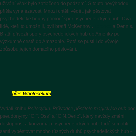
užívání však bylo zatlačeno do podzemí. S touto nevýhodou
přišla vynalézavost. Mnozí chtěli vědět, jak pěstovat
psychedelické houby pomocí spor psychedelických hub. Dva
lidé, kteří to umožnili, byli bratři McKennovi.
Terence
a Dennis.
Bratři přivezli spory psychedelických hub do Ameriky po
výzkumné cestě do Amazonie. Poté se pustili do vývoje
způsobu jejich domácího pěstování.
přes Wholecelium
Vydali knihu
Psilocybin: Průvodce pěstitele magických hub
pod
pseudonymy "O.T. Oss" a "O.N.Oeric", který navždy změnil
dostupnost a konzumaci psychedelických hub. Lidé si mohli
sami vypěstovat mnoho různých druhů psychedelických hub -