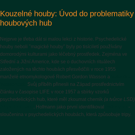
Kouzelné houby: Úvod do problematiky
houbových hub
Nejprve je třeba dát si malou lekci z historie. Psychedelické
houby neboli "magické houby" byly po tisíciletí používány
domorodými kulturami jako léčebný prostředek. Zejména ve
Střední a Jižní Americe, kde se o duchovních rituálech
založených na těchto houbách přesvědčili v roce 1955
manželé etnomykologové Robert Gordon Wasson a
Valentina
Wassonová.
Svůj příběh přinesli na Západ prostřednictvím
článku v časopise LIFE v roce 1957 a sbírky vzorků
psychedelických hub, které měl zkoumat chemik
(a tvůrce LSD)
Albert Hofmann
. Hofmann jako první identifikoval
psilocybin
-
sloučenina v psychedelických houbách, která způsobuje tripy.