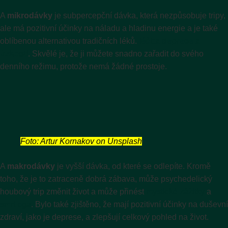
A
mikrodávky
je subpercepční dávka, která nezpůsobuje tripy,
ale má pozitivní účinky na náladu a hladinu energie a je také
oblíbenou alternativou tradičních léků.
léčba deprese a
úzkosti
. Skvělé je, že ji můžete snadno zařadit do svého
denního režimu, protože nemá žádné prostoje.
Foto: Artur Kornakov on Unsplash
A
makrodávky
je vyšší dávka, od které se odlepíte. Kromě
toho, že je to zatraceně dobrá zábava, může psychedelický
houbový trip změnit život a může přinést
mystické zážitky
a
smrt ega
. Bylo také zjištěno, že mají pozitivní účinky na duševní
zdraví, jako je deprese, a zlepšují celkový pohled na život.