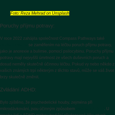
Foto: Reza Mehrad on Unsplash
Poruchy příjmu potravy:
V roce 2022 zahájila společnost Compass Pathways také
zkušební verze
se zaměřením na léčbu poruch příjmu potravy,
jako je anorexie a bulimie, pomocí psilocybinu. Poruchy příjmu
potravy mají nejvyšší úmrtnost ze všech duševních poruch a
dosud neměly skutečně účinnou léčbu. Pokud vy nebo někdo z
vašich známých trpí některým z těchto stavů, může se váš život
brzy skutečně změnit.
Zvládání ADHD:
Bylo zjištěno, že psychedelické houby, zejména při
mikrodávkování, jsou účinným způsobem
zvládání ADHD
. U