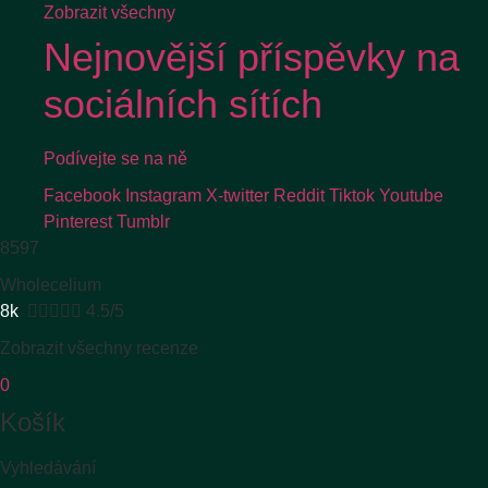
Zobrazit všechny
Nejnovější příspěvky na
sociálních sítích
Podívejte se na ně
Facebook
Instagram
X-twitter
Reddit
Tiktok
Youtube
Pinterest
Tumblr
8597
Wholecelium
8k





4.5/5
Zobrazit všechny recenze
0
Košík
Vyhledávání