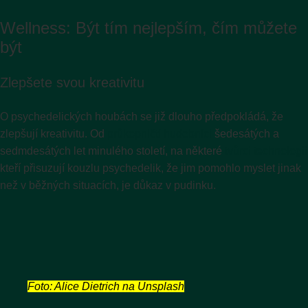
Wellness: Být tím nejlepším, čím můžete
být
Zlepšete svou kreativitu
O psychedelických houbách se již dlouho předpokládá, že
zlepšují kreativitu. Od
průkopničtí hudebníci
šedesátých a
sedmdesátých let minulého století, na některé
tvůrci technologií
kteří přisuzují kouzlu psychedelik, že jim pomohlo myslet jinak
než v běžných situacích, je důkaz v pudinku.
Foto: Alice Dietrich na Unsplash