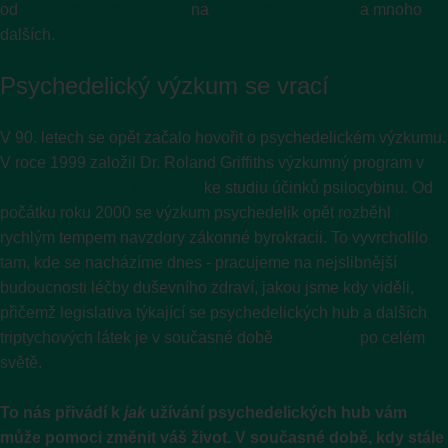
od
Psilocybe tampanensis
na
Psilocybe mexicana
a mnoho
dalších.
Psychedelický výzkum se vrací
V 90. letech se opět začalo hovořit o psychedelickém výzkumu.
V roce 1999 založil Dr. Roland Griffiths výzkumný program v
Univerzita Johnse Hopkinse
ke studiu účinků psilocybinu. Od
počátku roku 2000 se výzkum psychedelik opět rozběhl
rychlým tempem navzdory zákonné byrokracii. To vyvrcholilo
tam, kde se nacházíme dnes - pracujeme na nejslibnější
budoucnosti léčby duševního zdraví, jakou jsme kdy viděli,
přičemž legislativa týkající se psychedelických hub a dalších
triptychových látek je v současné době
převrácený
po celém
světě.
To nás přivádí k
jak
užívání psychedelických hub vám
může pomoci změnit váš život. V současné době, kdy stále