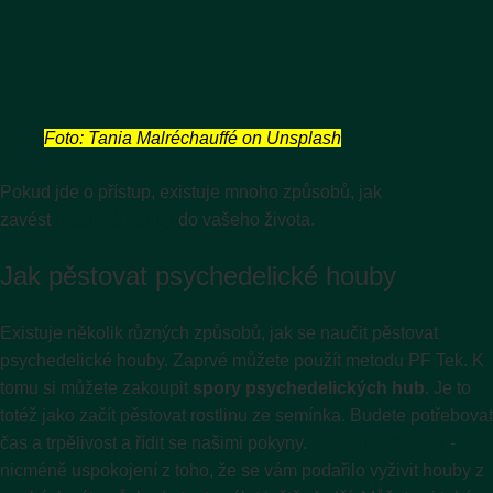
Foto: Tania Malréchauffé on Unsplash
Pokud jde o přístup, existuje mnoho způsobů, jak
zavést
magické houby
do vašeho života.
Jak pěstovat psychedelické houby
Existuje několik různých způsobů, jak se naučit pěstovat
psychedelické houby. Zaprvé můžete použít metodu PF Tek. K
tomu si můžete zakoupit
spory psychedelických hub
. Je to
totéž jako začít pěstovat rostlinu ze semínka. Budete potřebovat
čas a trpělivost a řídit se našimi pokyny.
Průvodce PF Tek
-
nicméně uspokojení z toho, že se vám podařilo vyživit houby z