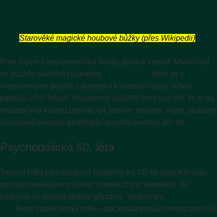
Starověké magické houbové bůžky
(přes Wikipedii)
Poté zájem o psychedelické houby prudce vzrostl. Mnoho lidí
se snažilo navštívit curandera
Maria Sabina
který se s
Wassonovými podělil o tajemství kouzelné houby. Ačkoli
později, v 70. letech, Wassonovi vyjádřili lítost nad tím, že si na
mazateckou kulturu posvítili tak jasným světlem, jejich výzkumy
významně ovlivnily probíhající sociální revoluci 60. let.
Psychedelická 60. léta
Tripové látky jako magické houbičky a LSD se staly klíčovou
součástí svobodomyslného a revolučního desetiletí. Ne
nadarmo se tomuto období přezdívá "období tzv.
Psychedelická
éra
.
Tento společenský otřes - občanská práva, rovnost pohlaví,