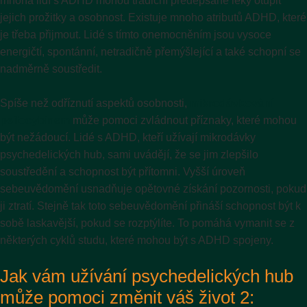
mnoha lidí s ADHD mohou tradiční předepsané léky otupit
jejich prožitky a osobnost. Existuje mnoho atributů ADHD, které
je třeba přijmout. Lidé s tímto onemocněním jsou vysoce
energičtí, spontánní, netradičně přemýšlející a také schopní se
nadměrně soustředit.
Spíše než odříznutí aspektů osobnosti,
mikrodávkování
psilocybinem
může pomoci zvládnout příznaky, které mohou
být nežádoucí. Lidé s ADHD, kteří užívají mikrodávky
psychedelických hub, sami uvádějí, že se jim zlepšilo
soustředění a schopnost být přítomni. Vyšší úroveň
sebeuvědomění usnadňuje opětovné získání pozornosti, pokud
ji ztratí. Stejně tak toto sebeuvědomění přináší schopnost být k
sobě laskavější, pokud se rozptýlíte. To pomáhá vymanit se z
některých cyklů studu, které mohou být s ADHD spojeny.
Jak vám užívání psychedelických hub
může pomoci změnit váš život 2: