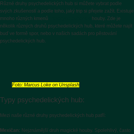
Různé druhy psychedelických hub si můžete vybrat podle
svých zkušeností a podle toho, jaký trip si přejete zažít. Existuje
mnoho různých kmenů
Psilocybe cubensis
houby. Zde je
několik různých druhů psychedelických hub, které můžete najít
buď ve formě spor, nebo v našich sadách pro pěstování
psychedelických hub.
Foto: Marcus Loke on Unsplash
Typy psychedelických hub:
Mezi naše různé druhy psychedelických hub patří:
Mexičan:
Nejznámější druh magické houby. Spolehlivý, často