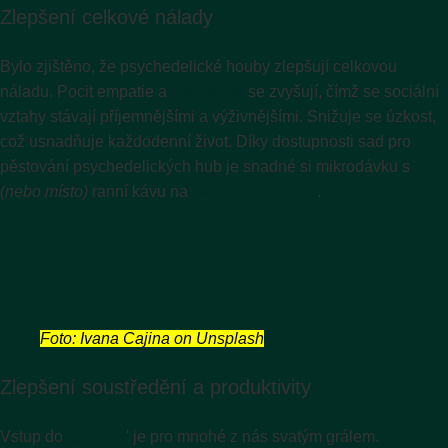
Zlepšení celkové nálady
Bylo zjištěno, že psychedelické houby zlepšují celkovou
náladu. Pocit empatie a
altruismus
se zvyšují, čímž se sociální
vztahy stávají příjemnějšími a výživnějšími. Snižuje se úzkost,
což usnadňuje každodenní život. Díky dostupnosti sad pro
pěstování psychedelických hub je snadné si mikrodávku s
(nebo místo)
ranní kávu na
začít den správně
.
Foto: Ivana Cajina on Unsplash
Zlepšení soustředění a produktivity
Vstup do
stav toku
' je pro mnohé z nás svatým grálem.