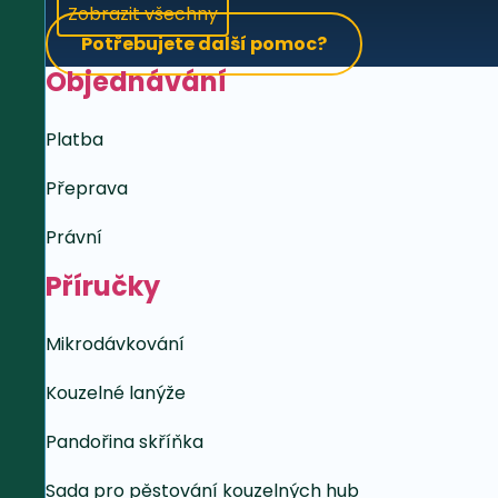
Zobrazit všechny
Potřebujete další pomoc?
Objednávání
Platba
Přeprava
Právní
Příručky
Mikrodávkování
Kouzelné lanýže
Pandořina skříňka
Sada pro pěstování kouzelných hub