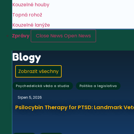
Kouzelné houby
Topná rohož
Kouzelné lanýže
Zprávy
Close News
Open News
Blogy
Zobrazit všechny
,
Psychedelická věda a studia
Politika a legislativa
Srpen 5, 2026
Psilocybin Therapy for PTSD: Landmark Vet