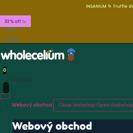
INSANIUM 🌀 Truffle de
33 % off 📉
O nás
Kontakt
0
Vyhledávání
Webový obchod
Close Webshop
Open Websho
Webový obchod