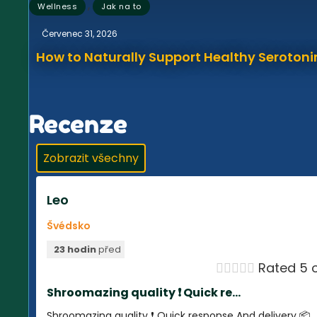
,
Wellness
Jak na to
Červenec 31, 2026
How to Naturally Support Healthy Serotonin
Recenze
Zobrazit všechny
Leo
Švédsko
23 hodin
před





Rated 5 o
Shroomazing quality ❗️ Quick re...
Shroomazing quality ❗️ Quick response And delivery 📦