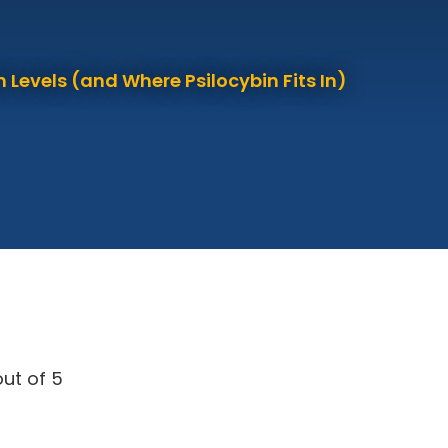
 Levels (and Where Psilocybin Fits In)
ut of 5