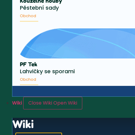
Kouzelné houby
Pěstební sady
Obchod
PF Tek
Lahvičky se sporami
Obchod
Wiki
Close Wiki
Open Wiki
Wiki