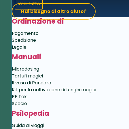
Vedi tutto
Hai bisogno di altro aiuto?
Ordinazione di
Pagamento
Spedizione
Legale
Manuali
Microdosing
Tartufi magici
Il vaso di Pandora
Kit per la coltivazione di funghi magici
PF Tek
Specie
Psilopedia
Guida ai viaggi