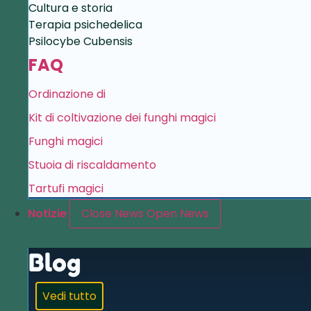
Cultura e storia
Terapia psichedelica
Psilocybe Cubensis
FAQ
Ordinazione di
Kit di coltivazione dei funghi magici
Funghi magici
Stuoia di riscaldamento
Tartufi magici
Notizie
Close News
Open News
Blog
Vedi tutto