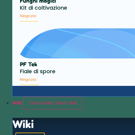
Funghi magici
Kit di coltivazione
Negozio
PF Tek
Fiale di spore
Negozio
Wiki
Close Wiki
Open Wiki
Wiki