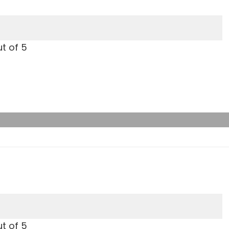
t of 5
t of 5