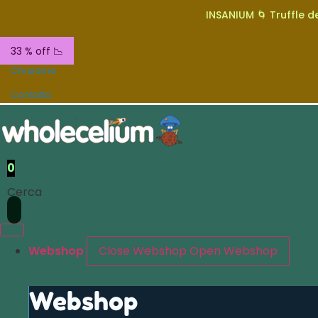
INSANIUM 🌀 Truffle de
33 % off 📉
Chi siamo
Contatta
0
Cerca
Webshop
Close Webshop
Open Webshop
Webshop