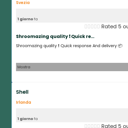
Svezia
1 giorno
fa





Rated 5 ou
Shroomazing quality ❗️ Quick re...
Shroomazing quality ❗️ Quick response And delivery 📦
Mostra
Shell
Irlanda
1 giorno
fa





Rated 5 ou