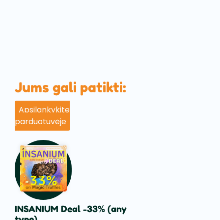
Jums gali patikti:
Apsilankykite
parduotuvėje
INSANIUM Deal -33% (any
type)