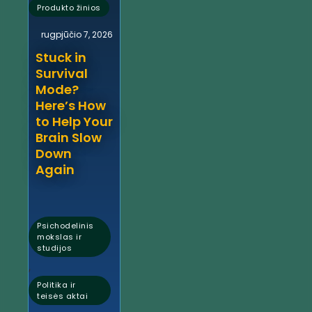
Produkto žinios
rugpjūčio 7, 2026
Stuck in
Survival
Mode?
Here’s How
to Help Your
Brain Slow
Down
Again
Psichodelinis
mokslas ir
studijos
,
Politika ir
teisės aktai