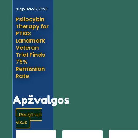
rugpjūčio 5, 2026
Psilocybin
Therapy for
PTSD:
Landmark
Veteran
Trial Finds
75%
Remission
Rate
Apžvalgos
Peržiūrėti
visus