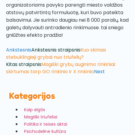
organizatoriams pavyko parengti miesto valdžios
atstovų patvirtintą formuluotę, kuri buvo pateikta
balsavimui. Jie surinko daugiau nei 8 000 parašų, kad
galėtų dalyvauti antradienio rinkimuose. tai sniego
gniūžtės efekto pradžia!
Ankstesnis
Ankstesnis straipsnis
Kuo skiriasi
stebuklingieji grybai nuo triufelių?
Kitas straipsnis
Magiški grybų auginimo rinkiniai:
skirtumas tarp GO rinkinio ir X rinkinio
Next
Kategorijos
Kaip elgtis
Magiški triufeliai
Politika ir teisės aktai
Psichodelinė kultūra