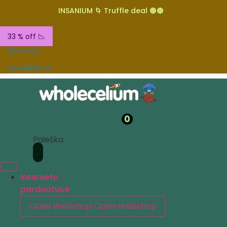
INSANIUM 🌀 Truffle deal 🟤🟤
33 % off 📉
Apie mus
Susisiekite su
0
Paieška
Interneto
parduotuvė
Close Webshop
Open Webshop