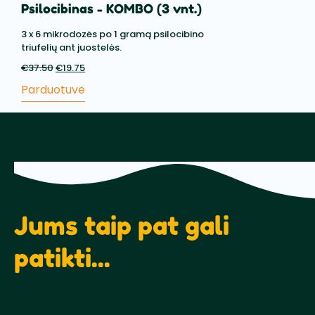
Psilocibinas - KOMBO (3 vnt.)
3 x 6 mikrodozės po 1 gramą psilocibino
triufelių ant juostelės.
€
37.50
Pradinė
€
19.75
Dabartinė
kaina
kaina
Parduotuvė
buvo:
yra:
€37.50.
€19.75.
Jums taip pat gali
patikti...