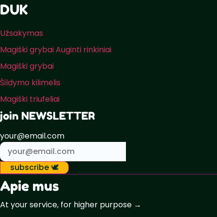
DUK
Užsakymas
Magiški grybai Auginti rinkiniai
Magiški grybai
Šildymo kilimėlis
Magiški triufeliai
join NEWSLETTER
your@email.com
subscribe 🕊️
Apie mus
At your service, for higher purpose →