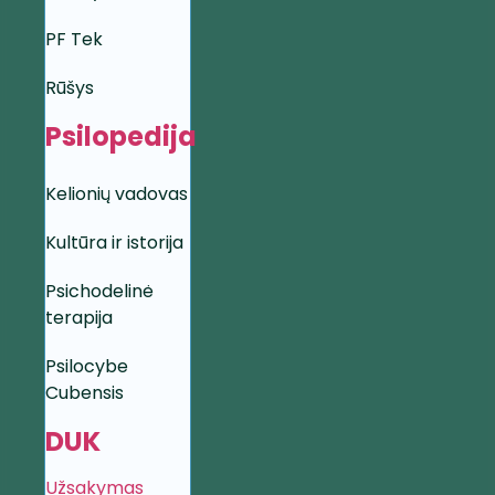
PF Tek
Rūšys
Psilopedija
Kelionių vadovas
Kultūra ir istorija
Psichodelinė
terapija
Psilocybe
Cubensis
DUK
Užsakymas