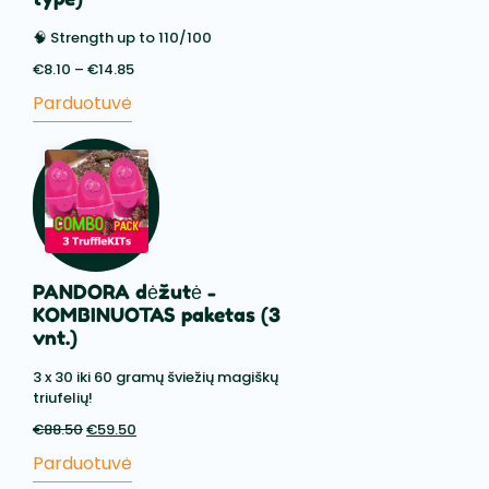
🧠 Strength up to 110/100
€
8.10
–
€
14.85
Price
range:
Parduotuvė
€8.10
through
€14.85
PANDORA dėžutė -
KOMBINUOTAS paketas (3
vnt.)
3 x 30 iki 60 gramų šviežių magiškų
triufelių!
€
88.50
Pradinė
€
59.50
Dabartinė
kaina
kaina
Parduotuvė
buvo:
yra: