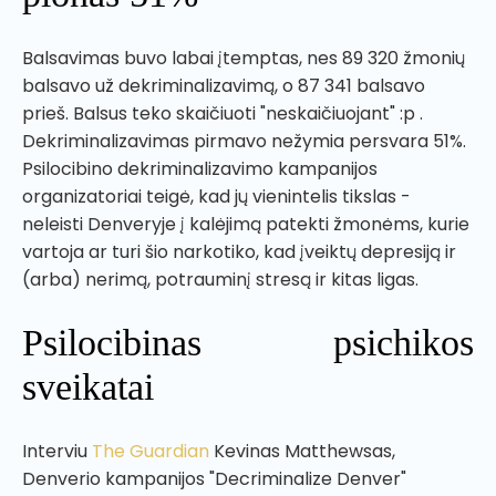
Balsavimas buvo labai įtemptas, nes 89 320 žmonių
balsavo už dekriminalizavimą, o 87 341 balsavo
prieš. Balsus teko skaičiuoti "neskaičiuojant" :p .
Dekriminalizavimas pirmavo nežymia persvara 51%.
Psilocibino dekriminalizavimo kampanijos
organizatoriai teigė, kad jų vienintelis tikslas -
neleisti Denveryje į kalėjimą patekti žmonėms, kurie
vartoja ar turi šio narkotiko, kad įveiktų depresiją ir
(arba) nerimą, potrauminį stresą ir kitas ligas.
Psilocibinas psichikos
sveikatai
Interviu
The Guardian
Kevinas Matthewsas,
Denverio kampanijos "Decriminalize Denver"