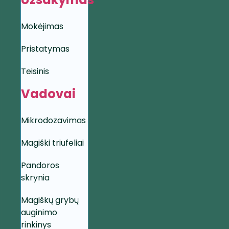
Mokėjimas
Pristatymas
Teisinis
Vadovai
Mikrodozavimas
Magiški triufeliai
Pandoros
skrynia
Magiškų grybų
auginimo
rinkinys