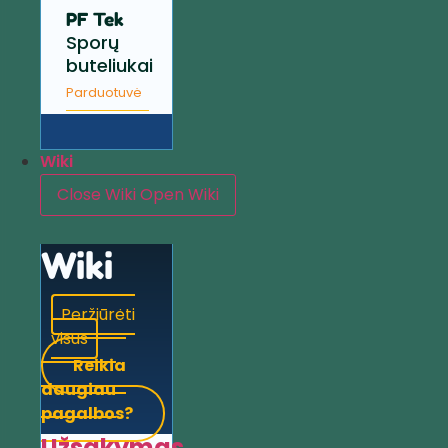
PF Tek
Sporų
buteliukai
Parduotuvė
Wiki
Close Wiki
Open Wiki
Wiki
Peržiūrėti
visus
Reikia
daugiau
pagalbos?
Užsakymas