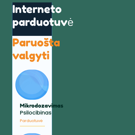
Interneto
parduotuvė
Paruošta
valgyti
Mikrodozavimas
Psilocibinas
Parduotuvė