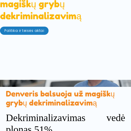
magiškų grybų
dekriminalizavimą
Politika ir teisės aktai
gegužės 28, 2019
Denveris - pirmasis JAV miestas, kuriame balsuota
už psilocibino - mūsų mėgstamų magiškųjų grybų
veikliosios medžiagos - legalizavimą. Iniciatyva,
kuriai vadovavo organizacija "Decriminalize
Denver", buvo priimta 1 979 balsais.
Denveris balsuoja už magiškų
grybų dekriminalizavimą
Dekriminalizavimas vedė
plonas 51%