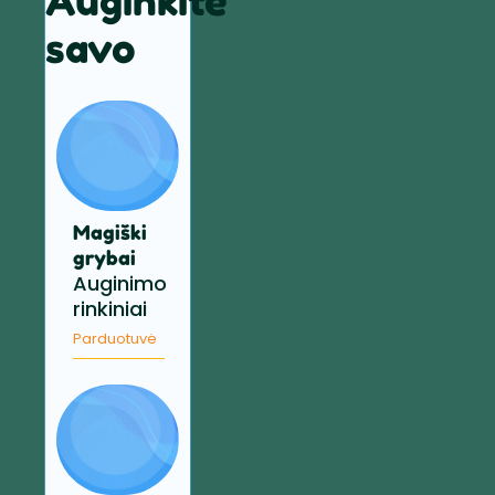
Auginkite
savo
Magiški
grybai
Auginimo
rinkiniai
Parduotuvė