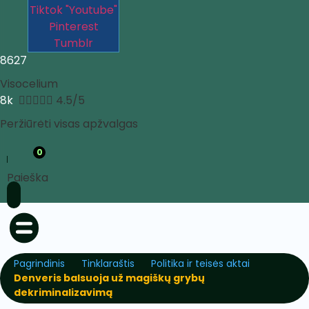
Tiktok
"Youtube"
Pinterest
Tumblr
8627
Visocelium
8k





4.5/5
Peržiūrėti visas apžvalgas
0
Paieška
Pagrindinis
Tinklaraštis
Politika ir teisės aktai
Denveris balsuoja už magiškų grybų
dekriminalizavimą