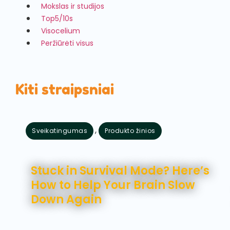
Mokslas ir studijos
Top5/10s
Visocelium
Peržiūrėti visus
Kiti straipsniai
,
Sveikatingumas
Produkto žinios
rugpjūčio 7, 2026
Stuck in Survival Mode? Here’s
How to Help Your Brain Slow
Down Again