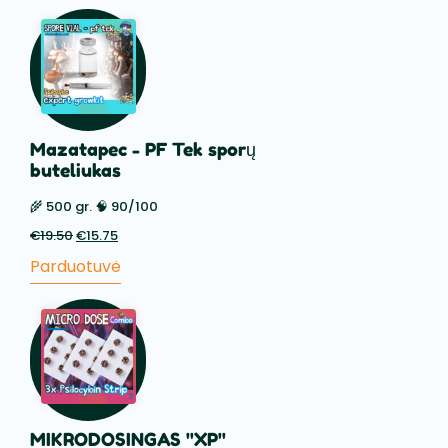
€88.50.
€59.50.
Mazatapec - PF Tek sporų
buteliukas
🌾 500 gr. 🧠 90/100
€
19.50
Pradinė
€
15.75
Dabartinė
kaina
kaina
Parduotuvė
buvo:
yra:
€19.50.
€15.75.
MIKRODOSINGAS "XP"