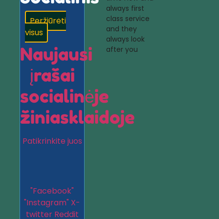
always first
class service
Peržiūrėti
and they
visus
always look
Naujausi
after you
įrašai
socialinėje
žiniasklaidoje
Patikrinkite juos
"Facebook"
"Instagram"
X-
twitter
Reddit