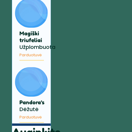
Magiški
triufeliai
Užplombuota
Parduotuvė
Pandora's
Dėžutė
Parduotuvė