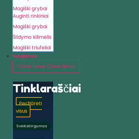
Magiški grybai
Auginti rinkiniai
Magiški grybai
Šildymo kilimėlis
Magiški triufeliai
Naujienos
Close News
Open News
Tinklaraščiai
Peržiūrėti
visus
Sveikatingumas
,