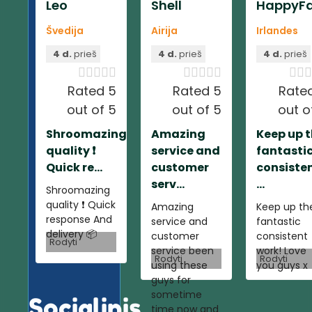
Leo
Shell
HappyFa
Švedija
Airija
Irlandes
4 d.
prieš
4 d.
prieš
4 d.
prieš













Rated 5
Rated 5
Rate
out of 5
out of 5
out o
Shroomazing
Amazing
Keep up 
quality ❗️
service and
fantasti
Quick re...
customer
consiste
serv...
...
Shroomazing
quality ❗️ Quick
Amazing
Keep up th
response And
service and
fantastic
delivery 📦
customer
consistent
Rodyti
service been
work! Love
Rodyti
Rodyti
using these
you guys x
guys for
sometime
Socialinis
time now and