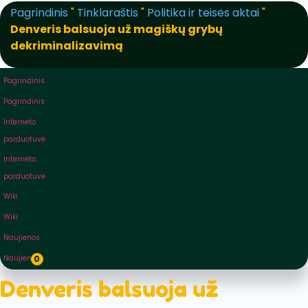
Pagrindinis
"
Tinklaraštis
"
Politika ir teisės aktai
"
Denveris balsuoja už magiškų grybų
dekriminalizavimą
Pagrindinis
Pagrindinis
Interneto
parduotuvė
Interneto
parduotuvė
Wiki
Wiki
Naujienos
Naujienos
0
Denveris balsuoja už