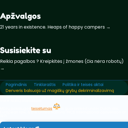
Apžvalgos
21 years in existence. Heaps of happy campers →
Susisiekite su
Reikia pagalbos ? Kreipkitės į žmones (čia nėra robotų)
→
Pagrindinis
Tinklaraštis
Politika ir teisės aktai
Denveris balsuoja už magiškų grybų dekriminalizavimą
Wholecelium 2005-’26
©️ All rights reserved. KvK# 82410089 ,
Vat# NL862458948B01
Mūsų paslaugos
teisėtumas
is guaranteed under Dutch law,
European law, & the United Nations‘ INCB international convention of
1971