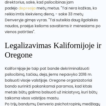
direktorius, sakė, kad psilocibinas jam
padėjo
depresija
metų metus. "Tai nėra kažkas, ko
reikia imtis kiekvieną dieną, - sakė 33 metų
Denveryje gimęs vyras. "Tai suteikia daug ilgalaikės
naudos, praėjus kelioms savaitėms ir mėnesiams po
vienos patirties".
Legalizavimas Kalifornijoje ir
Oregone
Kalifornijoje jie taip pat bandė dekriminalizuoti
psilocibiną, tačiau, deja, jiems nepavyko 2018 m.
balsuoti visoje valstijoje. Oregone organizatoriai
bando surinkti pakankamai paramos, kad kitais
metais būtų galima balsuoti už iniciatyvą, kuri būtų
taikoma visos valstijos mastu.
Po trijų bandymų Denverio psichotropinių medžiagų