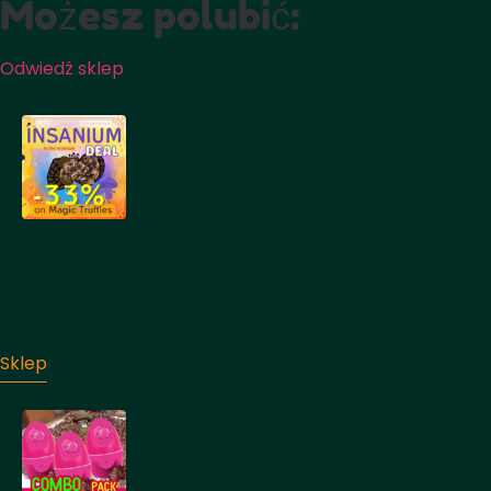
Możesz polubić:
Odwiedź sklep
INSANIUM Deal -33% (any type)
🧠 Strength up to 110/100
€
8.10
–
€
14.85
Price
range:
Sklep
€8.10
through
€14.85