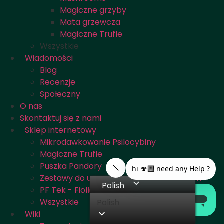
Magiczne grzyby
Mata grzewcza
Magiczne Trufle
Wszystkie
Wiadomości
Blog
Recenzje
Społeczny
O nas
Skontaktuj się z nami
Sklep internetowy
Mikrodawkowanie Psilocybiny
Magiczne Trufle
Puszka Pandory
Zestawy do uprawy magicznych grzybów
Polish
PF Tek - Fiolki na zarodniki
Wszystkie
Polish
Wiki