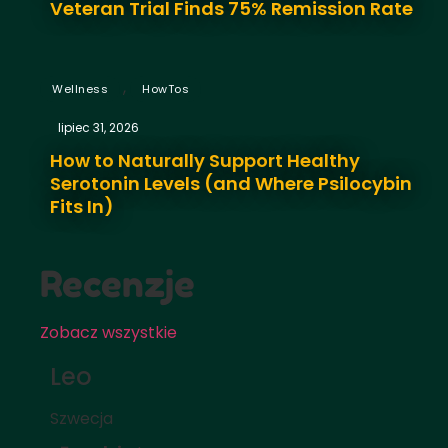
Veteran Trial Finds 75% Remission Rate
,
Wellness
HowTos
lipiec 31, 2026
How to Naturally Support Healthy
Serotonin Levels (and Where Psilocybin
Fits In)
Recenzje
Zobacz wszystkie
Leo
Szwecja