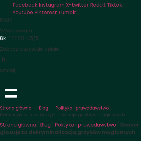
Facebook
Instagram
X-twitter
Reddit
Tiktok
Youtube
Pinterest
Tumblr
8597
Wholecelium
8k





4.5/5
Zobacz wszystkie opinie
0
Szukaj
Strona główna
Blog
Polityka i prawodawstwo
Denver głosuje za dekryminalizacją grzybów magicznych
Strona główna
"
Blog
"
Polityka i prawodawstwo
"
Denver
głosuje za dekryminalizacją grzybów magicznych