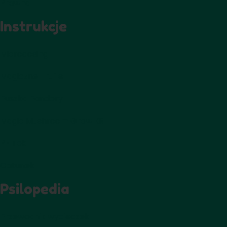
Prawna
Instrukcje
Microdosing
Magiczne Trufle
Puszka Pandory
Magic Mushroom Grow Kit
PF Tek
Gatunek
Psilopedia
Przewodnik wycieczek