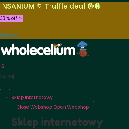
INSANIUM 🌀 Truffle deal 🟤🟤
33 % off 📉
O nas
Kontakt
0
Szukaj
Sklep internetowy
Close Webshop
Open Webshop
Sklep internetowy