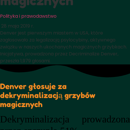
magicznych
Polityka i prawodawstwo
28 maja 2019 r.
Denver jest pierwszym miastem w USA, które
zagłosowało za legalizacją psylocybiny, aktywnego
związku w naszych ukochanych magicznych grzybkach.
Inicjatywa, prowadzona przez Decriminalize Denver,
przeszła 1,979 głosami.
Denver głosuje za
dekryminalizacją grzybów
magicznych
Dekryminalizacja prowadzona