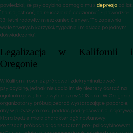
powiedział, że psylocybina pomogła mu z
depresja
od lat.
"To nie jest coś, co musisz brać codziennie" - powiedział
33-letni rodowity mieszkaniec Denver. "To zapewnia
wiele trwałych korzyści, tygodnie i miesiące po jednym
doświadczeniu".
Legalizacja w Kalifornii i
Oregonie
W Kalifornii również próbowali zdekryminalizować
psylocybinę, jednak nie udało im się niestety dostać na
ogólnokrajową kartę wyborczą w 2018 roku. W Oregonie
organizatorzy próbują zebrać wystarczające poparcie,
aby w przyszłym roku poddać pod głosowanie inicjatywę,
która będzie miała charakter ogólnostanowy.
Po trzech próbach organizatorom pro-psilocybinowym
w Denver udało się opracować język zatwierdzony przez