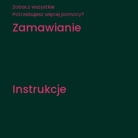
Zobacz wszystkie
Potrzebujesz więcej pomocy?
Zamawianie
Płatność
Wysyłka
Prawna
Instrukcje
Microdosing
Magiczne Trufle
Puszka Pandory