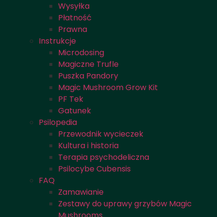
Wysyłka
Płatność
Prawna
Instrukcje
Microdosing
Magiczne Trufle
Puszka Pandory
Magic Mushroom Grow Kit
PF Tek
Gatunek
Psilopedia
Przewodnik wycieczek
Kultura i historia
Terapia psychodeliczna
Psilocybe Cubensis
FAQ
Zamawianie
Zestawy do uprawy grzybów Magic
Mushrooms