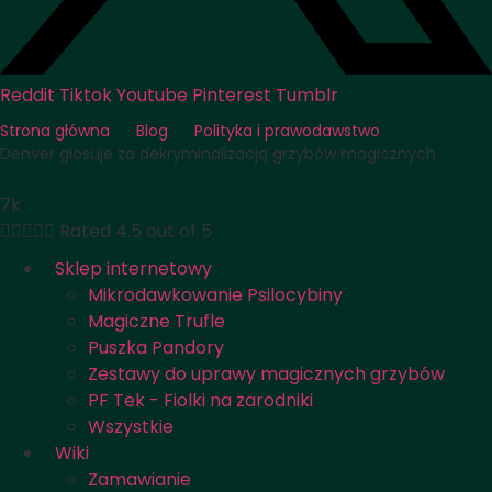
Reddit
Tiktok
Youtube
Pinterest
Tumblr
Strona główna
Blog
Polityka i prawodawstwo
Denver głosuje za dekryminalizacją grzybów magicznych
7k





Rated 4.5 out of 5
Sklep internetowy
Mikrodawkowanie Psilocybiny
Magiczne Trufle
Puszka Pandory
Zestawy do uprawy magicznych grzybów
PF Tek - Fiolki na zarodniki
Wszystkie
Wiki
Zamawianie