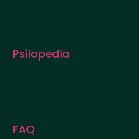
Magic Mushroom Grow Kit
PF Tek
Gatunek
Psilopedia
Przewodnik wycieczek
Kultura i historia
Terapia psychodeliczna
Psilocybe Cubensis
FAQ