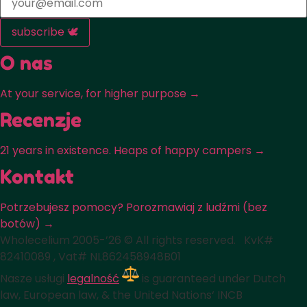
subscribe 🕊️
O nas
At your service, for higher purpose →
Recenzje
21 years in existence. Heaps of happy campers →
Kontakt
Potrzebujesz pomocy? Porozmawiaj z ludźmi (bez
botów) →
Wholecelium 2005-’26 ©️ All rights reserved. KvK#
82410089 , Vat# NL862458948B01
Nasze usługi
legalność
is guaranteed under Dutch
law, European law, & the United Nations‘ INCB