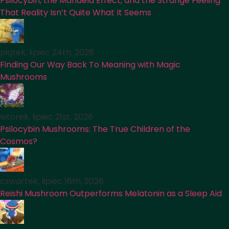
Psilocybin, the Mandela Effect, and the Strange Feeling
That Reality Isn’t Quite What It Seems
piątek, lipiec 24th, 2026
Finding Our Way Back To Meaning with Magic
Mushrooms
wtorek, lipiec 21st, 2026
Psilocybin Mushrooms: The True Children of the
Cosmos?
czwartek, lipiec 16th, 2026
Reishi Mushroom Outperforms Melatonin as a Sleep Aid