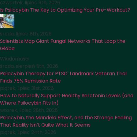
czwartek, lipiec 9th, 2026
Is Psilocybin The Key to Optimizing Your Pre-Workout?
środa, lipiec 8th, 2026
Scientists Map Giant Fungal Networks That Loop the
Globe
Wiadomości
środa, sierpień 5th, 2026
Psilocybin Therapy for PTSD: Landmark Veteran Trial
Finds 75% Remission Rate
piątek, lipiec 31st, 2026
How to Naturally Support Healthy Serotonin Levels (and
Where Psilocybin Fits In)
wtorek, lipiec 28th, 2026
Psilocybin, the Mandela Effect, and the Strange Feeling
That Reality Isn’t Quite What It Seems
piątek, lipiec 24th, 2026