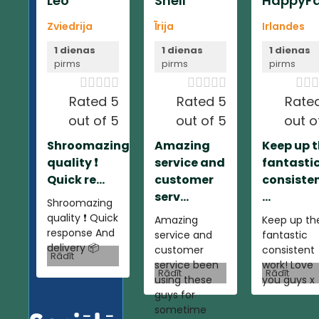
Leo
Shell
HappyFa
Zviedrija
Īrija
Irlandes
1 dienas
1 dienas
1 dienas
pirms
pirms
pirms













Rated 5
Rated 5
Rate
out of 5
out of 5
out o
Shroomazing
Amazing
Keep up 
quality ❗️
service and
fantasti
Quick re...
customer
consiste
serv...
...
Shroomazing
quality ❗️ Quick
Amazing
Keep up th
response And
service and
fantastic
delivery 📦
customer
consistent
Rādīt
service been
work! Love
Rādīt
Rādīt
using these
you guys x
guys for
sometime