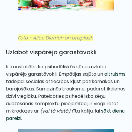
Foto - Alice Dietrich on Unsplash
Uzlabot vispārējo garastāvokli
Ir konstatēts, ka psihodēliskās sēnes uzlabo
vispārējo garastāvokli. Empātijas sajūta un
altruisms
tādējādi sociālās attiecības kļūst patīkamākas un
barojošākas. Samazinās trauksme, padarot ikdienas
dzīvi vieglāku. Pateicoties psihedēlisko sēņu
audzēšanas komplektu pieejamībai, ir viegli lietot
mikrodozes ar
(vai tā vietā)
rīta kafiju, lai
sākt dienu
pareizi
.