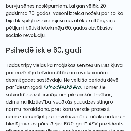
burvju sēnes noslēpumiem. Lai gan vēlāk, 20.
gadsimta 70. gados, Vasoni izteica nožēlu par to, ka
bija tik spilgti izgaismojuši mazatēku kultūru, viņu
pētījumi būtiski ietekmēja 60. gados aizsākušos
sociālo revolūciju.
Psihedēliskie 60. gadi
Tādas tripy vielas kā maģiskās sēnītes un LSD kļuva
par nozīmīgu brīvdomātāju un revolucionāru
desmitgades sastāvdaļu. Ne velti šo periodu dēvē
par "desmitgadi
Psihodēliskā ēra
.
Tomēr šie
sabiedrības satricinājumi - pilsoniskās tiesības,
dzimumu līdztiesība, vecākās paaudzes stingro
normu noraidīšana, pret karu vērstie protesti,
nemaz nerunājot par revolucionāru mūziku un kino -
biedēja varas pārstāvjus. 1970. gadā ASV prezidents