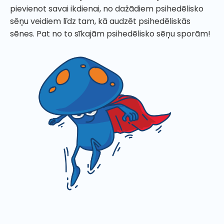
pievienot savai ikdienai, no dažādiem psihedēlisko
sēņu veidiem līdz tam, kā audzēt psihedēliskās
sēnes. Pat no to sīkajām psihedēlisko sēņu sporām!