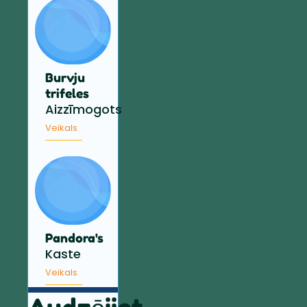
Burvju
trifeles
Aizzīmogots
Veikals
Pandora's
Kaste
Veikals