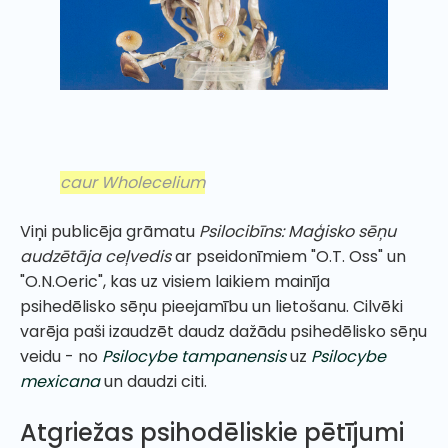
caur Wholecelium
Viņi publicēja grāmatu
Psilocibīns: Maģisko sēņu
audzētāja ceļvedis
ar pseidonīmiem "O.T. Oss" un
"O.N.Oeric", kas uz visiem laikiem mainīja
psihedēlisko sēņu pieejamību un lietošanu. Cilvēki
varēja paši izaudzēt daudz dažādu psihedēlisko sēņu
veidu - no
Psilocybe tampanensis
uz
Psilocybe
mexicana
un daudzi citi.
Atgriežas psihodēliskie pētījumi