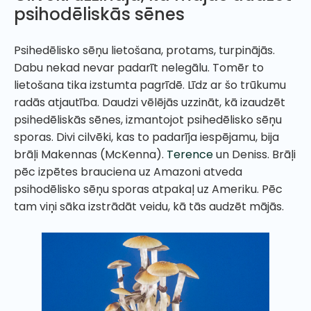
psihodēliskās sēnes
Psihedēlisko sēņu lietošana, protams, turpinājās.
Dabu nekad nevar padarīt nelegālu. Tomēr to
lietošana tika izstumta pagrīdē. Līdz ar šo trūkumu
radās atjautība. Daudzi vēlējās uzzināt, kā izaudzēt
psihedēliskās sēnes, izmantojot psihedēlisko sēņu
sporas. Divi cilvēki, kas to padarīja iespējamu, bija
brāļi Makennas (McKenna).
Terence
un Deniss. Brāļi
pēc izpētes brauciena uz Amazoni atveda
psihodēlisko sēņu sporas atpakaļ uz Ameriku. Pēc
tam viņi sāka izstrādāt veidu, kā tās audzēt mājās.