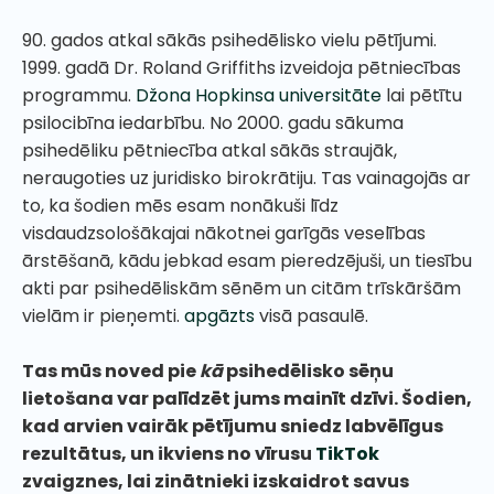
90. gados atkal sākās psihedēlisko vielu pētījumi.
1999. gadā Dr. Roland Griffiths izveidoja pētniecības
programmu.
Džona Hopkinsa universitāte
lai pētītu
psilocibīna iedarbību. No 2000. gadu sākuma
psihedēliku pētniecība atkal sākās straujāk,
neraugoties uz juridisko birokrātiju. Tas vainagojās ar
to, ka šodien mēs esam nonākuši līdz
visdaudzsološākajai nākotnei garīgās veselības
ārstēšanā, kādu jebkad esam pieredzējuši, un tiesību
akti par psihedēliskām sēnēm un citām trīskāršām
vielām ir pieņemti.
apgāzts
visā pasaulē.
Tas mūs noved pie
kā
psihedēlisko sēņu
lietošana var palīdzēt jums mainīt dzīvi. Šodien,
kad arvien vairāk pētījumu sniedz labvēlīgus
rezultātus, un ikviens no vīrusu
TikTok
zvaigznes, lai zinātnieki izskaidrot savus