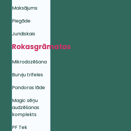
Maksājums
Piegāde
Juridiskais
Rokasgrāmatas
Mikrodozēšana
Burvju trifeles
Pandoras lāde
Magic sēņu
audzēšanas
komplekts
PF Tek