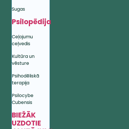
Sugas
Psilopēdija
Ceļojumu
ceļvedis
Kultūra un
vēsture
Psihodēliskā
terapija
Psilocybe
Cubensis
BIEŽĀK
UZDOTIE