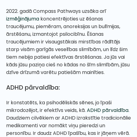
2022. gadā Compass Pathways uzsāka arī
izmēģinājuma
koncentrējoties uz ēšanas
traucējumu, piemēram, anoreksijas un bulīmijas,
ārstēšanu, izmantojot psilocibīnu. Ēšanas
traucējumiem ir visaugstākais mirstības rādītājs
starp visām garīgās veselības slimībām, un līdz šim
tiem nebija patiesi efektīvas ārstēšanas. Ja jūs vai
kāds jūsu paziņa cieš no kādas no šīm slimībām, jūsu
dzīve drīzumā varētu patiešām mainīties.
ADHD pārvaldība:
Ir konstatēts, ka psihodēliskās sēnes, jo īpaši
mikrodozējot, ir efektīvs veids, kā.
ADHD pārvaldība
.
Daudziem cilvēkiem ar ADHD izrakstītie tradicionālie
medikamenti var nomākt viņu pieredzi un
personību. Ir daudz ADHD īpašību, kas ir jāņem vērā.