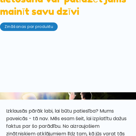
mainīt savu dzīvi
Zināšanas par produktu
janvāris 6, 2023
Psihodēliskās sēnes ir izskanējušas visos kultūras
nostūros. Sākot ar visatzītākajām zinātniskās
pētniecības iestādēm, veselības un labsajūtas jomu
un beidzot ar slavenībām un sabiedrībā
pazīstamiem cilvēkiem - visi aizstāv to, kā
psihedēlisko sēņu lietošana var palīdzēt mainīt jūsu
dzīvi.
Izklausās pārāk labi, lai būtu patiesība? Mums
paveicās - tā nav. Mēs esam šeit, lai izplatītu dažus
faktus par šo parādību. No aizraujošiem
zinātniskiem atklājumiem līdz tam, kā jūs varat tās