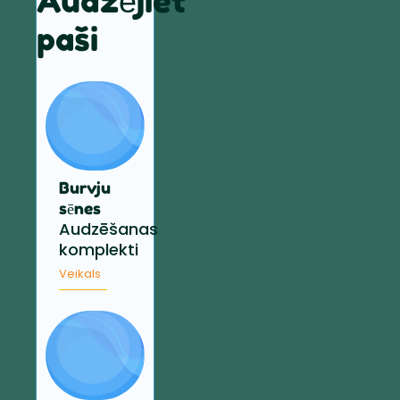
Audzējiet
paši
Burvju
sēnes
Audzēšanas
komplekti
Veikals