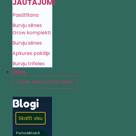
JAUTĀJUMI
Pasūtīšana
Burvju sēnes
Grow komplekti
Burvju sēnes
Apkures paklājs
Burvju trifeles
Ziņas
Close News
Open News
Blogi
Skatīt visu
Psihodēliskā