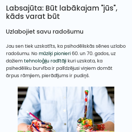
Labsajūta: Būt labākajam "jūs",
kāds varat būt
Uzlabojiet savu radošumu
Jau sen tiek uzskatīts, ka psihodēliskās sēnes uzlabo
radošumu. No
mūziķi pionieri
60. un 70. gados, uz
dažiem
tehnoloģiju radītāji
kuri uzskata, ka
psihedēliku burvība ir palīdzējusi viņiem domāt
ārpus rāmjiem, pierādījums ir pudiņš.