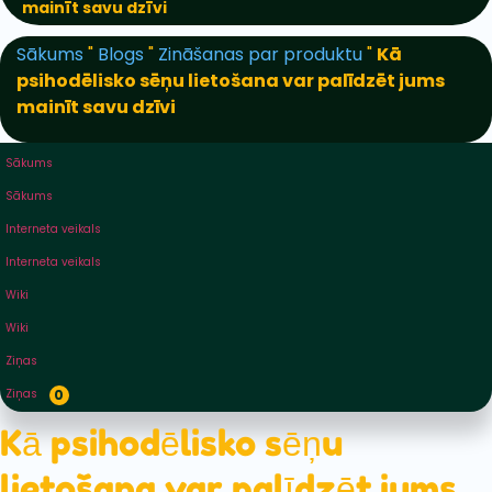
mainīt savu dzīvi
Sākums
"
Blogs
"
Zināšanas par produktu
"
Kā
psihodēlisko sēņu lietošana var palīdzēt jums
mainīt savu dzīvi
Sākums
Sākums
Interneta veikals
Interneta veikals
Wiki
Wiki
Ziņas
Ziņas
0
Kā psihodēlisko sēņu
lietošana var palīdzēt jums