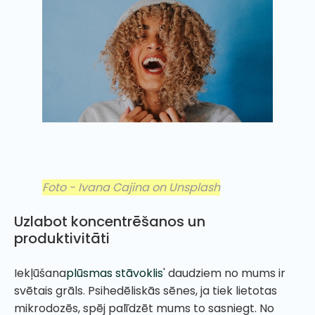
Foto - Ivana Cajina on Unsplash
Uzlabot koncentrēšanos un
produktivitāti
Iekļūšana
plūsmas stāvoklis
' daudziem no mums ir
svētais grāls. Psihedēliskās sēnes, ja tiek lietotas
mikrodozēs, spēj palīdzēt mums to sasniegt. No