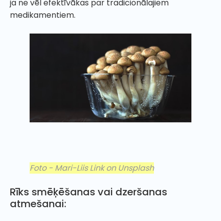
ja ne vēl efektīvākas par tradicionālajiem
medikamentiem.
Foto - Mari-Liis Link on Unsplash
Rīks smēķēšanas vai dzeršanas
atmešanai: