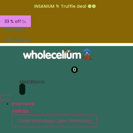
INSANIUM 🌀 Truffle deal 🟤🟤
33 % off 📉
Par mums
Sazinieties ar
0
Meklēšana
Interneta
veikals
Close Webshop
Open Webshop