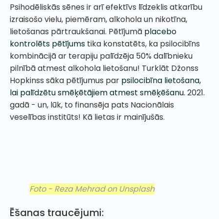
Psihodēliskās sēnes ir arī efektīvs līdzeklis atkarību
izraisošo vielu, piemēram, alkohola un nikotīna,
lietošanas pārtraukšanai. Pētījumā
placebo
kontrolēts pētījums
tika konstatēts, ka psilocibīns
kombinācijā ar terapiju palīdzēja 50% dalībnieku
pilnībā atmest alkohola lietošanu! Turklāt Džonss
Hopkinss sāka pētījumus par
psilocibīna lietošana,
lai palīdzētu smēķētājiem atmest smēķēšanu.
2021.
gadā - un, lūk, to finansēja pats Nacionālais
veselības institūts! Kā lietas ir mainījušās.
Foto - Reza Mehrad on Unsplash
Ēšanas traucējumi: