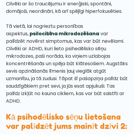
Cilvēki ar šo traucējumu ir enerģiski, spontāni,
domājoši, neordināri, kā arī spējīgi hiperfokusēties.
Tā vietā, lai nogrieztu personības
aspektus,
psilocibīna mikrodozēšana
var
palīdzēt novērst simptomus, kas var būt nevēlami.
Cilvēki ar ADHD, kuri lieto psihedēlisko sēņu
mikrodozes, paši norāda, ka viņiem uzlabojas
koncentrēšanās un spēja būt klātesošiem. Augstāks
sevis apzināšanās līmenis ļauj vieglāk atgūt
uzmanību, ja tā zudusi. Tāpat šī pašapziņa palīdz būt
saudzīgākiem pret sevi, ja jūs esat apjukuši. Tas
palīdz izkļūt no kauna cikliem, kas var būt saistīti ar
ADHD.
Kā psihodēlisko sēņu lietošana
var palīdzēt jums mainīt dzīvi 2: