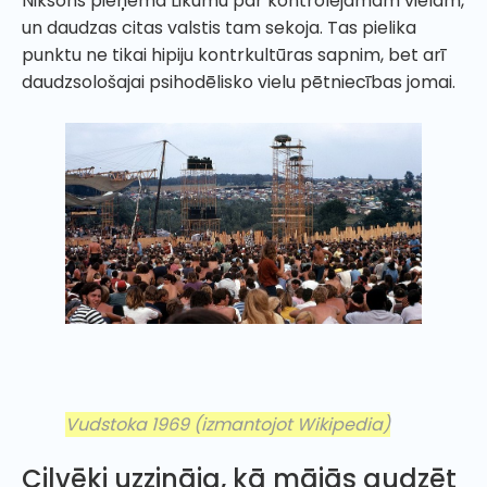
Niksons pieņēma Likumu par kontrolējamām vielām,
un daudzas citas valstis tam sekoja. Tas pielika
punktu ne tikai hipiju kontrkultūras sapnim, bet arī
daudzsološajai psihodēlisko vielu pētniecības jomai.
Vudstoka 1969
(izmantojot Wikipedia)
Cilvēki uzzināja, kā mājās audzēt