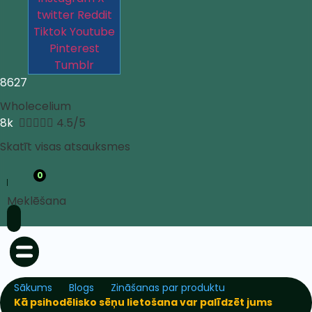
twitter
Reddit
Tiktok
Youtube
Pinterest
Tumblr
8627
Wholecelium
8k





4.5/5
Skatīt visas atsauksmes
0
Meklēšana
Sākums
Blogs
Zināšanas par produktu
Kā psihodēlisko sēņu lietošana var palīdzēt jums