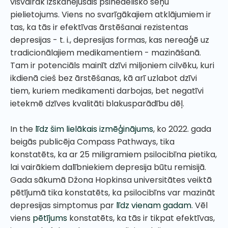
visvairāk izskanējušais psihedēlisko sēņu
pielietojums. Viens no svarīgākajiem atklājumiem ir
tas, ka tās ir efektīvas ārstēšanai rezistentas
depresijas - t. i., depresijas formas, kas nereaģē uz
tradicionālajiem medikamentiem - mazināšanā.
Tam ir potenciāls mainīt dzīvi miljoniem cilvēku, kuri
ikdienā cieš bez ārstēšanas, kā arī uzlabot dzīvi
tiem, kuriem medikamenti darbojas, bet negatīvi
ietekmē dzīves kvalitāti blakusparādību dēļ.
In the
līdz šim lielākais izmēģinājums
, ko 2022. gada
beigās publicēja Compass Pathways, tika
konstatēts, ka ar 25 miligramiem psilocibīna pietika,
lai vairākiem dalībniekiem depresija būtu remisijā.
Gada sākumā Džona Hopkinsa universitātes veiktā
pētījumā tika konstatēts, ka psilocibīns var mazināt
depresijas simptomus par
līdz vienam gadam
. Vēl
viens
pētījums
konstatēts, ka tās ir tikpat efektīvas,