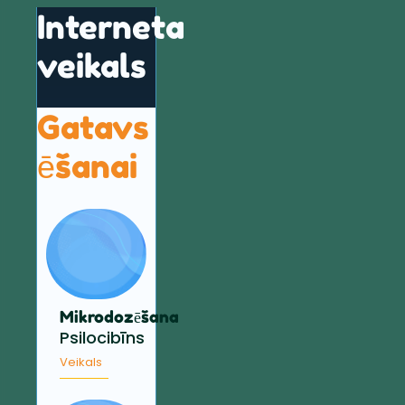
Interneta
veikals
Gatavs
ēšanai
Mikrodozēšana
Psilocibīns
Veikals