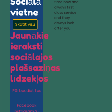
Sociālā
time now and
always first
vietne
class service
and they
always look
Skatīt visu
after you
Jaunākie
ieraksti
sociālajos
plašsaziņas
līdzekļos
Pārbaudiet tos
Facebook
Instagram
X-