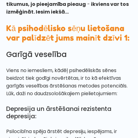
tikumus, jo pieejamība pieaug
-
ikviens var tos
izmēģināt. Iesim iekšā...
Kā psihodēlisko sēņu lietošana
var palīdzēt jums mainīt dzīvi 1:
Garīgā veselība
Viens no iemesliem, kādēļ psihedēliskās sēnes
beidzot tiek godīgi novērtētas, ir to kā efektīvas
garīgās veselības ārstēšanas metodes potenciāls.
Lūk, daži no daudzsološākajiem pielietojumiem:
Depresija un ārstēšanai rezistenta
depresija:
Psilocibīna spēja ārstēt depresiju, iespējams, ir