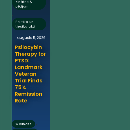
zinātne &
pētījumi
,
Politika un
tiesību akti
augusts 5, 2026
Psilocybin
Therapy for
PTSD:
Landmark
Veteran
Trial Finds
75%
Remission
Rate
,
Wellness