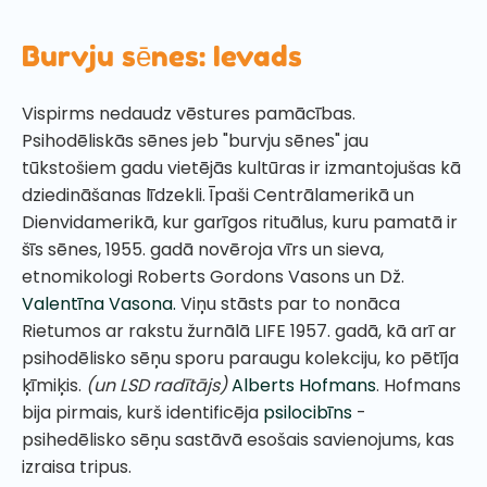
Burvju sēnes: Ievads
Vispirms nedaudz vēstures pamācības.
Psihodēliskās sēnes jeb "burvju sēnes" jau
tūkstošiem gadu vietējās kultūras ir izmantojušas kā
dziedināšanas līdzekli. Īpaši Centrālamerikā un
Dienvidamerikā, kur garīgos rituālus, kuru pamatā ir
šīs sēnes, 1955. gadā novēroja vīrs un sieva,
etnomikologi Roberts Gordons Vasons un Dž.
Valentīna Vasona.
Viņu stāsts par to nonāca
Rietumos ar rakstu žurnālā LIFE 1957. gadā, kā arī ar
psihodēlisko sēņu sporu paraugu kolekciju, ko pētīja
ķīmiķis.
(un LSD radītājs)
Alberts Hofmans
. Hofmans
bija pirmais, kurš identificēja
psilocibīns
-
psihedēlisko sēņu sastāvā esošais savienojums, kas
izraisa tripus.