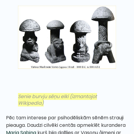
Senie burvju sēņu elki
(izmantojot
Wikipedia)
Pēc tam interese par psihodēliskām sēnēm strauji
pieauga. Daudzi cilvēki centās apmeklēt kurandera
Maria Sabina
kurš bija dalījies ar Vasonu ģimeni ar