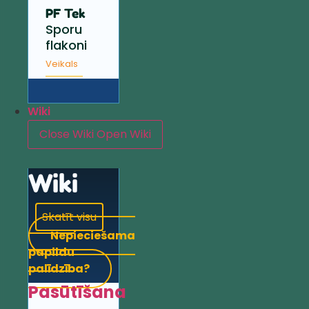
PF Tek
Sporu
flakoni
Veikals
Wiki
Close Wiki
Open Wiki
Wiki
Skatīt visu
Nepieciešama
papildu
palīdzība?
Pasūtīšana