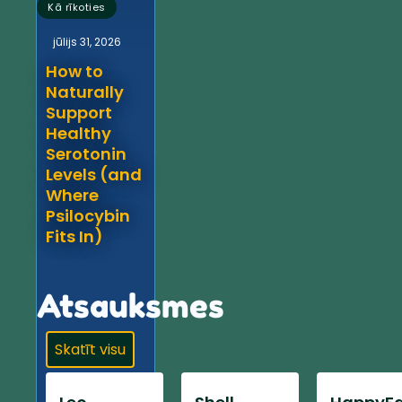
Kā rīkoties
jūlijs 31, 2026
How to
Naturally
Support
Healthy
Serotonin
Levels (and
Where
Psilocybin
Fits In)
Atsauksmes
Skatīt visu