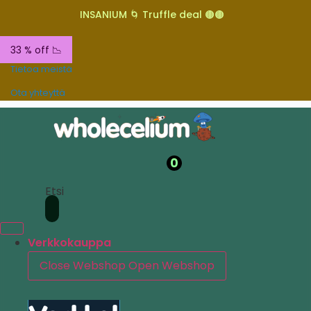
INSANIUM 🌀 Truffle deal 🟤🟤
33 % off 📉
Tietoa meistä
Ota yhteyttä
0
Etsi
Verkkokauppa
Close Webshop
Open Webshop