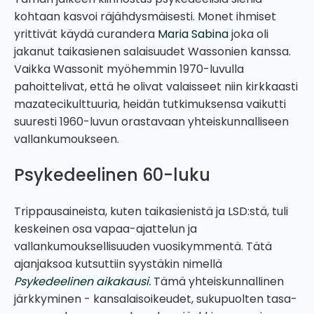
kohtaan kasvoi räjähdysmäisesti. Monet ihmiset
yrittivät käydä curandera
Maria Sabina
joka oli
jakanut taikasienen salaisuudet Wassonien kanssa.
Vaikka Wassonit myöhemmin 1970-luvulla
pahoittelivat, että he olivat valaisseet niin kirkkaasti
mazatecikulttuuria, heidän tutkimuksensa vaikutti
suuresti 1960-luvun orastavaan yhteiskunnalliseen
vallankumoukseen.
Psykedeelinen 60-luku
Trippausaineista, kuten taikasienistä ja LSD:stä, tuli
keskeinen osa vapaa-ajattelun ja
vallankumouksellisuuden vuosikymmentä. Tätä
ajanjaksoa kutsuttiin syystäkin nimellä
Psykedeelinen aikakausi
.
Tämä yhteiskunnallinen
järkkyminen - kansalaisoikeudet, sukupuolten tasa-