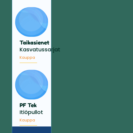
Taikasienet
Kasvatussarjat
Kauppa
PF Tek
Itiöpullot
Kauppa