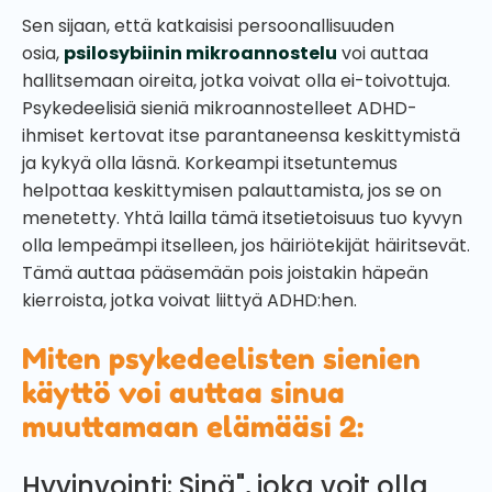
Sen sijaan, että katkaisisi persoonallisuuden
osia,
psilosybiinin mikroannostelu
voi auttaa
hallitsemaan oireita, jotka voivat olla ei-toivottuja.
Psykedeelisiä sieniä mikroannostelleet ADHD-
ihmiset kertovat itse parantaneensa keskittymistä
ja kykyä olla läsnä. Korkeampi itsetuntemus
helpottaa keskittymisen palauttamista, jos se on
menetetty. Yhtä lailla tämä itsetietoisuus tuo kyvyn
olla lempeämpi itselleen, jos häiriötekijät häiritsevät.
Tämä auttaa pääsemään pois joistakin häpeän
kierroista, jotka voivat liittyä ADHD:hen.
Miten psykedeelisten sienien
käyttö voi auttaa sinua
muuttamaan elämääsi 2:
Hyvinvointi: Sinä", joka voit olla