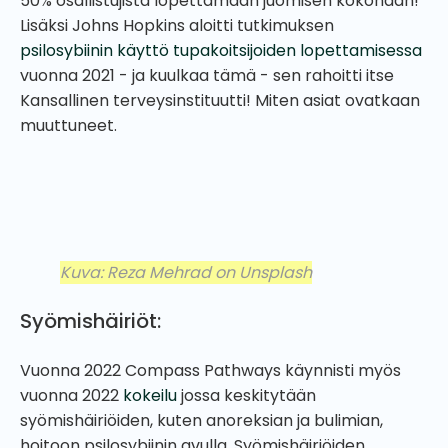
50% osallistujista lopettamaan juomisen kokonaan!
Lisäksi Johns Hopkins aloitti tutkimuksen
psilosybiinin käyttö tupakoitsijoiden lopettamisessa
vuonna 2021 - ja kuulkaa tämä - sen rahoitti itse
Kansallinen terveysinstituutti! Miten asiat ovatkaan
muuttuneet.
Kuva: Reza Mehrad on Unsplash
Syömishäiriöt:
Vuonna 2022 Compass Pathways käynnisti myös
vuonna 2022
kokeilu
jossa keskitytään
syömishäiriöiden, kuten anoreksian ja bulimian,
hoitoon psilosybiinin avulla. Syömishäiriöiden