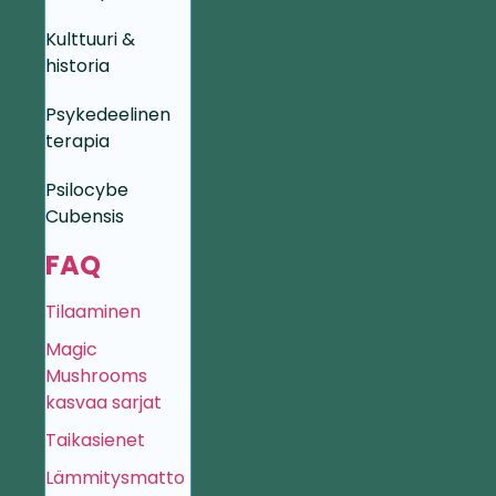
Kulttuuri &
historia
Psykedeelinen
terapia
Psilocybe
Cubensis
FAQ
Tilaaminen
Magic
Mushrooms
kasvaa sarjat
Taikasienet
Lämmitysmatto