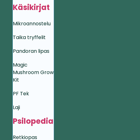
Käsikirjat
Mikroannostelu
Taika tryffelit
Pandoran lipas
Magic
Mushroom Grow
Kit
PF Tek
Laji
Psilopedia
Retkiopas