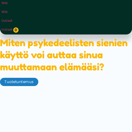
Wiki
Wiki
Uutiset
Uutiset
0
Miten psykedeelisten sienien
käyttö voi auttaa sinua
muuttamaan elämääsi?
Tuotetuntemus
tammikuu 6, 2023
Psykedeeliset sienet ovat tehneet aaltoja kulttuurin
kaikissa kolkissa. Arvostetuimmista tieteellisistä
tutkimuslaitoksista terveys- ja hyvinvointialalle,
julkkiksista ja julkisuuden henkilöistä kaikki
puhuvat sen puolesta, miten psykedeelisten sienien