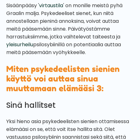
Sisäänpääsy '
virtaustila
' on monille meistä pyhä
Graalin malja. Psykedeeliset sienet, kun niitä
annostellaan pieninä annoksina, voivat auttaa
meitä pääsemään sinne. Päivätyöstämme
harrastuksiimme, jotka vaihtelevat taiteesta ja
yleisurheilu
psilosybiinillä on potentiaalia auttaa
meitä pääsemään vyöhykkeelle.
Miten psykedeelisten sienien
käyttö voi auttaa sinua
muuttamaan elämääsi 3:
Sinä hallitset
Yksi hieno asia psykedeelisten sienien ottamisessa
elämääsi on se, että voit itse hallita sitä. Olet
vastuussa psilosybiinin saannistasi sekä siitä, että