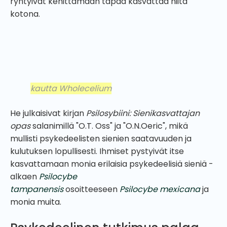
ryhtyivät kehittämään tapaa kasvattaa niitä
kotona.
kautta Wholecelium
He julkaisivat kirjan
Psilosybiini: Sienikasvattajan
opas
salanimillä "O.T. Oss" ja "O.N.Oeric", mikä
mullisti psykedeelisten sienien saatavuuden ja
kulutuksen lopullisesti. Ihmiset pystyivät itse
kasvattamaan monia erilaisia psykedeelisiä sieniä -
alkaen
Psilocybe
tampanensis
osoitteeseen
Psilocybe mexicana
ja
monia muita.