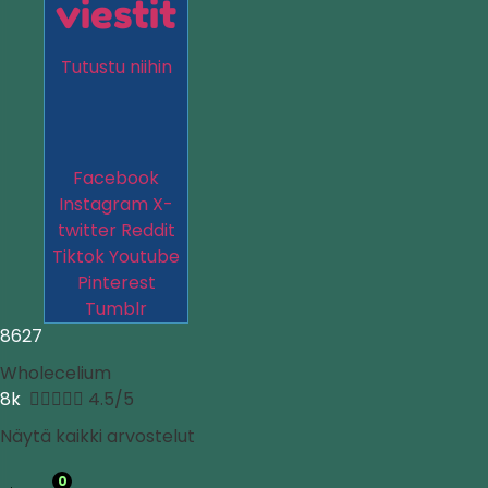
viestit
Tutustu niihin
Facebook
Instagram
X-
twitter
Reddit
Tiktok
Youtube
Pinterest
Tumblr
8627
Wholecelium
8k





4.5/5
Näytä kaikki arvostelut
0