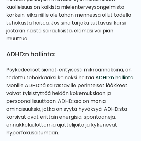
kuolleisuus on kaikista mielenterveysongelmista
korkein, eikä niille ole tähän mennessä ollut todella
tehokasta hoitoa. Jos sinä tai joku tuttavasi kärsii
jostakin näistä sairauksista, elämäsi voi pian
muuttua.
ADHD:n hallinta:
Psykedeeliset sienet, erityisesti mikroannoksina, on
todettu tehokkaaksi keinoksi hoitaa
ADHD:n hallinta
.
Monille ADHD:tä sairastaville perinteiset lääkkeet
voivat tylsistyttää heidän kokemuksiaan ja
persoonallisuuttaan. ADHD:ssa on monia
ominaisuuksia, jotka on syytä hyväksyä. ADHD:sta
kärsivät ovat erittäin energisiä, spontaaneja,
ennakkoluulottomia ajattelijoita ja kykenevät
hyperfokusoitumaan.