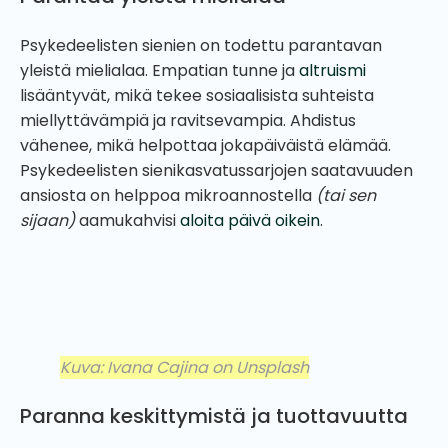
Psykedeelisten sienien on todettu parantavan
yleistä mielialaa. Empatian tunne ja
altruismi
lisääntyvät, mikä tekee sosiaalisista suhteista
miellyttävämpiä ja ravitsevampia. Ahdistus
vähenee, mikä helpottaa jokapäiväistä elämää.
Psykedeelisten sienikasvatussarjojen saatavuuden
ansiosta on helppoa mikroannostella
(tai sen
sijaan)
aamukahvisi
aloita päivä oikein
.
Kuva: Ivana Cajina on Unsplash
Paranna keskittymistä ja tuottavuutta