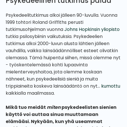
Psykedeelinen tutkimus palaa
Psykedeelitutkimus alkoi jälleen 90-luvulla. Vuonna
1999 tohtori Roland Griffiths perusti
tutkimusohjelman vuonna
Johns Hopkinsin yliopisto
tutkia psilosybiinin vaikutuksia. Psykedeelien
tutkimus alkoi 2000-luvun alusta lähtien jälleen
vauhdilla, vaikka lainsäädännölliset esteet olivatkin
olemassa. Tämä huipentui siihen, missä olemme nyt
- työskentelemässä kohti lupaavinta
mielenterveyshoitoa, jota olemme koskaan
nähneet, kun psykedeelisiä sieniä ja muita
trippiaineita koskeva lainsäädäntö on nyt...
kumottu
kaikkialla maailmassa.
Mikä tuo meidät
miten
psykedeelisten sienien
käyttö voi auttaa sinua muuttamaan
elämääsi. Nykyään, kun yhä useammat