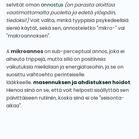
selvität oman
annostus
(on parasta aloittaa
vaatimattomalta puolelta ja edetä ylöspäin,
tiedoksi!)
Voit valita, minkä tyyppisiä psykedeelisiä
sieniä käytät, sekä sen, annosteletko "mikro-" vai
"makroannoksen".
A
mikroannos
on sub-perceptual annos, joka ei
aiheuta trippejä, mutta sillä on positiivisia
vaikutuksia mielialaan ja energiatasoihin, ja se on
suosittu vaihtoehto perinteiselle
lääkkeelle.
masennuksen ja ahdistuksen hoidot
.
Hienoa siinä on se, että voit helposti sisällyttää sen
päivittäiseen rutiiniin, koska siinä ei ole "seisonta-
aikaa".