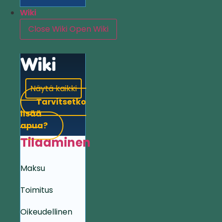
Wiki
Close Wiki
Open Wiki
Wiki
Näytä kaikki
Tarvitsetko
lisää
apua?
Tilaaminen
Maksu
Toimitus
Oikeudellinen