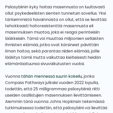
Psilosybiinin kyky hoitaa masennusta on luultavasti
ollut psykedeelisten sienten tunnetuin sovellus. Yksi
tärkeimmistä havainnoista on ollut, että se lievittää
tehokkaasti hoitoresistenttiä masennusta eli
masennuksen muotoa, joka ei reagoi perinteisiin
lääkkeisiin. Tämä voi muuttaa miljoonien sellaisten
ihmisten elämää, jotka ovat kärsineet päivittäin
ilman hoitoa, sekä parantaa niiden elämää, joille
lääkitys toimii mutta vaikuttaa kielteisesti heidän
elämänlaatuunsa sivuvaikutusten vuoksi.
Vuonna
tähän mennessä suurin kokeilu
, jonka
Compass Pathways julkaisi vuoden 2022 lopulla,
todettiin, että 25 milligrammaa psilosybiiniä riitti
useiden osallistujien masennuksen lievittämiseen.
Aiemmin tänä vuonna Johns Hopkinsin tekemässä
tutkimuksessa todettiin, että psilosybiini voi lievittää