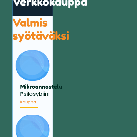
Verkkokauppa
Valmis
syötäväksi
Mikroannostelu
Psilosybiini
Kauppa