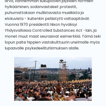
arvo, vanhemman sukupolven jäykkien normien
hylkääminen, sodanvastaiset protestit,
puhumattakaan mullistavasta musiikista ja
elokuvista - kuitenkin pelästytti valtaapitävät.
Vuonna 1970 presidentti Nixon hyväksyi
Yhdysvalloissa Controlled Substances Act -lain, ja
monet muut maat seurasivat esimerkkiä. Tämä teki
lopun paitsi hippien vastakulttuurin unelmalle myös
lupaavalle psykedeelitutkimuksen alalle.