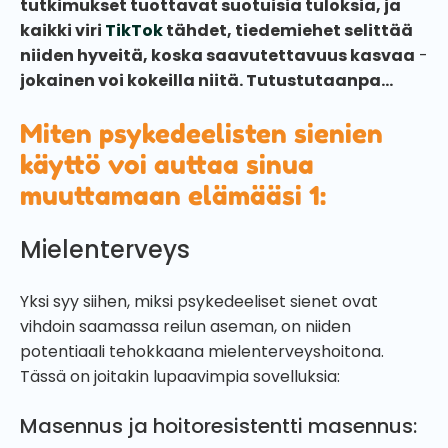
tutkimukset tuottavat suotuisia tuloksia, ja
kaikki viri
TikTok
tähdet, tiedemiehet selittää
niiden hyveitä, koska saavutettavuus kasvaa
-
jokainen voi kokeilla niitä. Tutustutaanpa...
Miten psykedeelisten sienien
käyttö voi auttaa sinua
muuttamaan elämääsi 1:
Mielenterveys
Yksi syy siihen, miksi psykedeeliset sienet ovat
vihdoin saamassa reilun aseman, on niiden
potentiaali tehokkaana mielenterveyshoitona.
Tässä on joitakin lupaavimpia sovelluksia:
Masennus ja hoitoresistentti masennus: