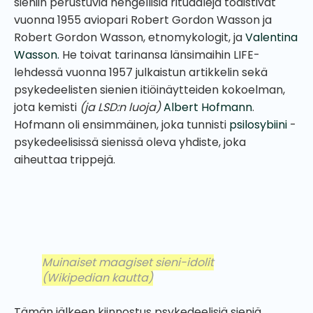
sieniin perustuvia hengellisiä rituaaleja todistivat
vuonna 1955 aviopari Robert Gordon Wasson ja
Robert Gordon Wasson, etnomykologit, ja
Valentina
Wasson.
He toivat tarinansa länsimaihin LIFE-
lehdessä vuonna 1957 julkaistun artikkelin sekä
psykedeelisten sienien itiöinäytteiden kokoelman,
jota kemisti
(ja LSD:n luoja)
Albert Hofmann
.
Hofmann oli ensimmäinen, joka tunnisti
psilosybiini
-
psykedeelisissä sienissä oleva yhdiste, joka
aiheuttaa trippejä.
Muinaiset maagiset sieni-idolit
(Wikipedian kautta)
Tämän jälkeen kiinnostus psykedeelisiä sieniä