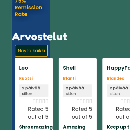
75%
Remission
Rate
Arvostelut
Näytä kaikki
Leo
Shell
HappyFa
Ruotsi
Irlanti
Irlandes
2 päivää
2 päivää
2 päivää
sitten
sitten
sitten













Rated 5
Rated 5
Rate
out of 5
out of 5
out o
Shroomazing
Amazing
Keep up 