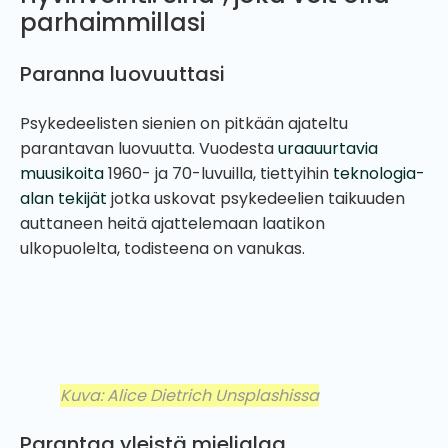
parhaimmillasi
Paranna luovuuttasi
Psykedeelisten sienien on pitkään ajateltu
parantavan luovuutta. Vuodesta
uraauurtavia
muusikoita
1960- ja 70-luvuilla, tiettyihin
teknologia-
alan tekijät
jotka uskovat psykedeelien taikuuden
auttaneen heitä ajattelemaan laatikon
ulkopuolelta, todisteena on vanukas.
Kuva: Alice Dietrich Unsplashissa
Parantaa yleistä mielialaa