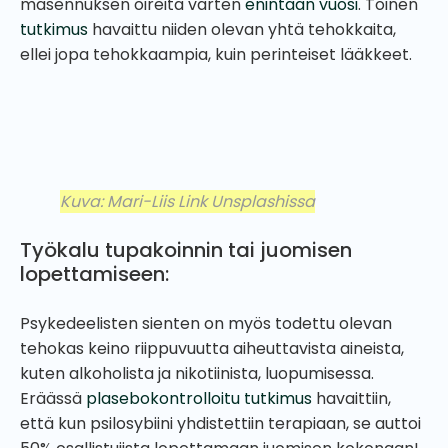
masennuksen oireita varten
enintään vuosi
. Toinen
tutkimus
havaittu niiden olevan yhtä tehokkaita,
ellei jopa tehokkaampia, kuin perinteiset lääkkeet.
Kuva: Mari-Liis Link Unsplashissa
Työkalu tupakoinnin tai juomisen
lopettamiseen:
Psykedeelisten sienten on myös todettu olevan
tehokas keino riippuvuutta aiheuttavista aineista,
kuten alkoholista ja nikotiinista, luopumisessa.
Eräässä
plasebokontrolloitu tutkimus
havaittiin,
että kun psilosybiini yhdistettiin terapiaan, se auttoi