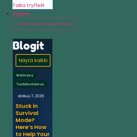
Taika tryffelit
Uutiset
Close News
Open News
Blogit
Näytä kaikki
,
Wellness
Tuotetuntemus
elokuu 7, 2026
Stuck in
Survival
Mode?
Here’s How
to Help Your