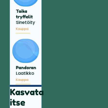
Taika
tryffelit
Sinetöity
Kauppa
Pandoran
Laatikko
Kauppa
Kasvata
itse