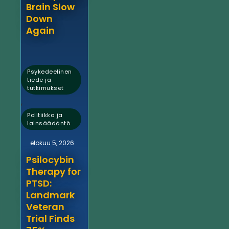
Brain Slow
Down
Again
Psykedeelinen
tiede ja
tutkimukset
,
Politiikka ja
lainsäädäntö
elokuu 5, 2026
Psilocybin
Therapy for
PTSD:
Landmark
Veteran
Trial Finds