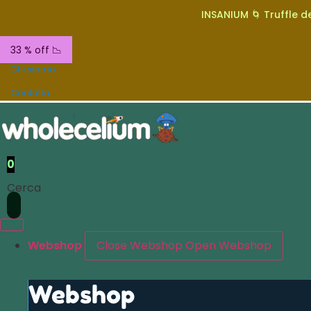
INSANIUM 🌀 Truffle de
33 % off 📉
Chi siamo
Contatta
0
Cerca
Webshop
Close Webshop
Open Webshop
Webshop