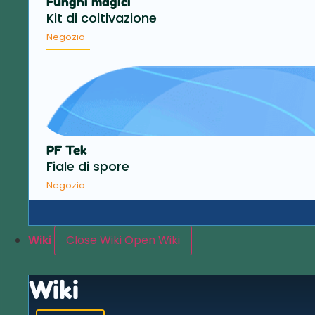
Funghi magici
Kit di coltivazione
Negozio
PF Tek
Fiale di spore
Negozio
Wiki
Close Wiki
Open Wiki
Wiki