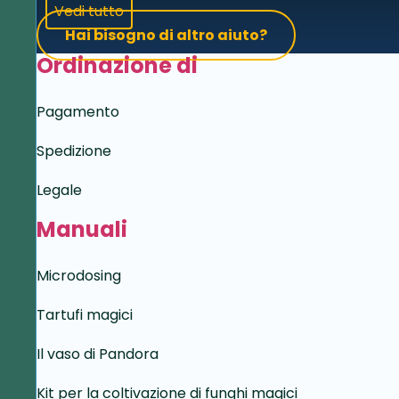
Vedi tutto
Hai bisogno di altro aiuto?
Ordinazione di
Pagamento
Spedizione
Legale
Manuali
Microdosing
Tartufi magici
Il vaso di Pandora
Kit per la coltivazione di funghi magici