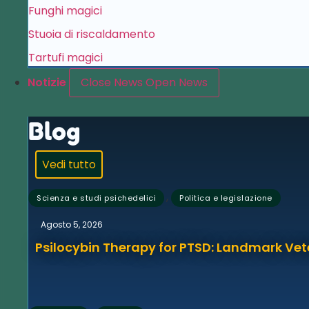
Funghi magici
Stuoia di riscaldamento
Tartufi magici
Notizie
Close News
Open News
Blog
Vedi tutto
,
Scienza e studi psichedelici
Politica e legislazione
Agosto 5, 2026
Psilocybin Therapy for PTSD: Landmark Vet