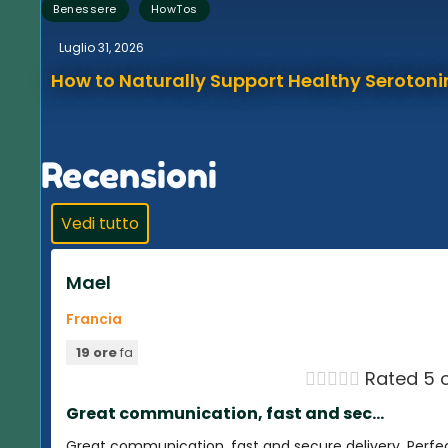
,
Benessere
HowTos
Luglio 31, 2026
How to Naturally Support Healthy Serotonin
Recensioni
Vedi tutto
Mael
Francia
19 ore
fa





Rated 5 o
Great communication, fast and sec...
Great communication, fast and secure delivery. Perfe