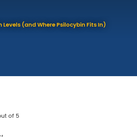
 Levels (and Where Psilocybin Fits In)
ut of 5
ct