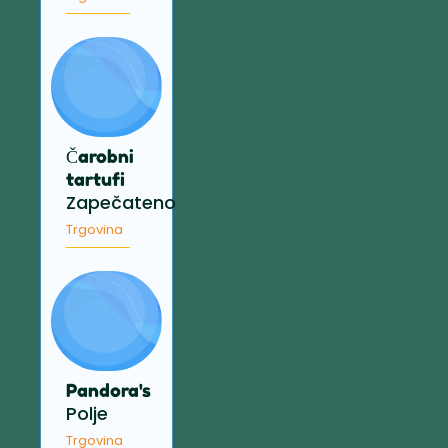
Čarobni
tartufi
Zapečateno
Trgovina
Pandora's
Polje
Trgovina