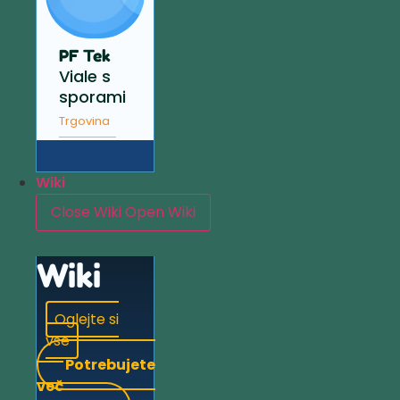
PF Tek
Viale s
sporami
Trgovina
Wiki
Close Wiki
Open Wiki
Wiki
Oglejte si
vse
Potrebujete
več