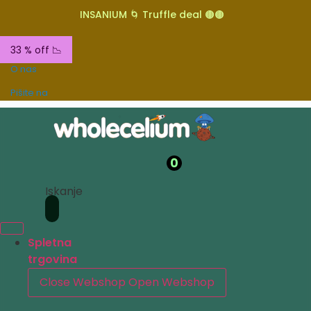
INSANIUM 🌀 Truffle deal 🟤🟤
33 % off 📉
O nas
Pišite na
0
Iskanje
Spletna
trgovina
Close Webshop
Open Webshop