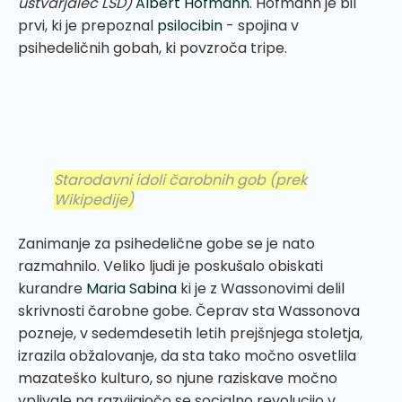
ustvarjalec LSD)
Albert Hofmann
. Hofmann je bil
prvi, ki je prepoznal
psilocibin
- spojina v
psihedeličnih gobah, ki povzroča tripe.
Starodavni idoli čarobnih gob
(prek
Wikipedije)
Zanimanje za psihedelične gobe se je nato
razmahnilo. Veliko ljudi je poskušalo obiskati
kurandre
Maria Sabina
ki je z Wassonovimi delil
skrivnosti čarobne gobe. Čeprav sta Wassonova
pozneje, v sedemdesetih letih prejšnjega stoletja,
izrazila obžalovanje, da sta tako močno osvetlila
mazateško kulturo, so njune raziskave močno
vplivale na razvijajočo se socialno revolucijo v