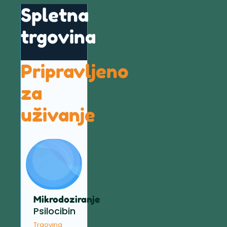
Spletna
trgovina
Pripravljeno
za
uživanje
Mikrodoziranje
Psilocibin
Trgovina