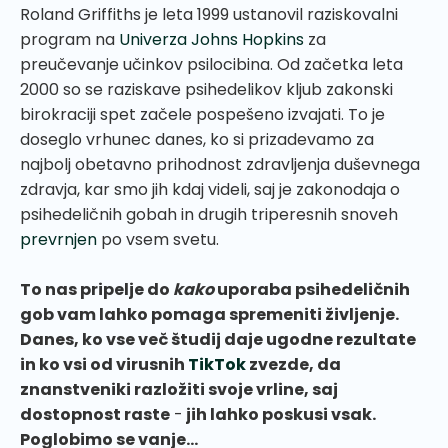
Roland Griffiths je leta 1999 ustanovil raziskovalni
program na
Univerza Johns Hopkins
za
preučevanje učinkov psilocibina. Od začetka leta
2000 so se raziskave psihedelikov kljub zakonski
birokraciji spet začele pospešeno izvajati. To je
doseglo vrhunec danes, ko si prizadevamo za
najbolj obetavno prihodnost zdravljenja duševnega
zdravja, kar smo jih kdaj videli, saj je zakonodaja o
psihedeličnih gobah in drugih triperesnih snoveh
prevrnjen
po vsem svetu.
To nas pripelje do
kako
uporaba psihedeličnih
gob vam lahko pomaga spremeniti življenje.
Danes, ko vse več študij daje ugodne rezultate
in ko vsi od virusnih
TikTok
zvezde, da
znanstveniki razložiti svoje vrline, saj
dostopnost raste
-
jih lahko poskusi vsak.
Poglobimo se vanje...