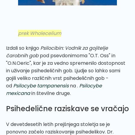
prek Wholecelium
Izdali so knjigo
Psilocibin: Vodnik za gojitelje
čarobnih gob
pod psevdonimoma "O.T. Oss" in
"O.N.Oeric", kar je za vedno spremenilo dostopnost
in uživanje psihedeličnih gob. Ljudje so lahko sami
gojili veliko različnih vrst psihedeličnih gob -
od
Psilocybe tampanensis
na .
Psilocybe
mexicana
in številne druge.
Psihedelične raziskave se vračajo
V devetdesetih letih prejšnjega stoletja se je
ponovno začelo raziskovanje psihedelikov. Dr.