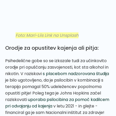
Foto: Mari-Liis Link na Unsplash
Orodje za opustitev kajenja ali pitja:
Psihedelične gobe so se izkazale tudi za učinkovito
orodje pri opuščanju zasvojenosti, kot sta alkohol in
nikotin. V raziskavi
s placebom nadzorovana študija
je bilo ugotovljeno, da je psilocibin v kombinaciji s
terapijo pomagal 50% udeležencev popolnoma
opustiti pitje! Poleg tega je Johns Hopkins začel
raziskovati
uporaba psilocibina za pomoč kadilcem
pri odvajanju od kajenja
v letu 2021 - in glejte -
financiral ga je sam Nacionalni inštitut za zdravje!