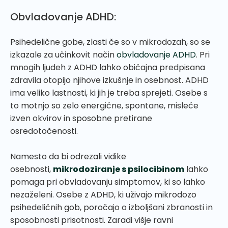
Obvladovanje ADHD:
Psihedelične gobe, zlasti če so v mikrodozah, so se
izkazale za učinkovit način
obvladovanje ADHD
. Pri
mnogih ljudeh z ADHD lahko običajna predpisana
zdravila otopijo njihove izkušnje in osebnost. ADHD
ima veliko lastnosti, ki jih je treba sprejeti. Osebe s
to motnjo so zelo energične, spontane, misleče
izven okvirov in sposobne pretirane
osredotočenosti.
Namesto da bi odrezali vidike
osebnosti,
mikrodoziranje s psilocibinom
lahko
pomaga pri obvladovanju simptomov, ki so lahko
nezaželeni. Osebe z ADHD, ki uživajo mikrodozo
psihedeličnih gob, poročajo o izboljšani zbranosti in
sposobnosti prisotnosti. Zaradi višje ravni