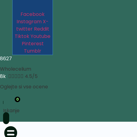
Facebook
Instagram
X-
twitter
Reddit
Tiktok
Youtube
Pinterest
Tumblr
8627
Wholecelium
8k





4.5/5
Oglejte si vse ocene
0
Iskanje