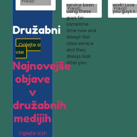
Prikaži
service been
work! Love
Prikaži
Prikaži
using these
you guys x
guys for
sometime
Družabni
time now and
always first
class service
Oglejte si
and they
vse
always look
Najnovejše
after you
objave
v
družabnih
medijih
Oglejte si jih