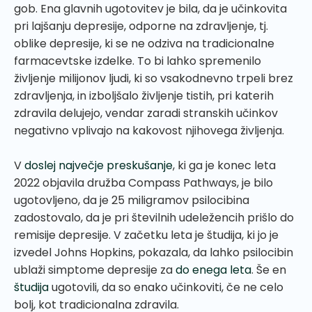
gob. Ena glavnih ugotovitev je bila, da je učinkovita
pri lajšanju depresije, odporne na zdravljenje, tj.
oblike depresije, ki se ne odziva na tradicionalne
farmacevtske izdelke. To bi lahko spremenilo
življenje milijonov ljudi, ki so vsakodnevno trpeli brez
zdravljenja, in izboljšalo življenje tistih, pri katerih
zdravila delujejo, vendar zaradi stranskih učinkov
negativno vplivajo na kakovost njihovega življenja.
V
doslej največje preskušanje
, ki ga je konec leta
2022 objavila družba Compass Pathways, je bilo
ugotovljeno, da je 25 miligramov psilocibina
zadostovalo, da je pri številnih udeležencih prišlo do
remisije depresije. V začetku leta je študija, ki jo je
izvedel Johns Hopkins, pokazala, da lahko psilocibin
ublaži simptome depresije za
do enega leta
. Še en
študija
ugotovili, da so enako učinkoviti, če ne celo
bolj, kot tradicionalna zdravila.