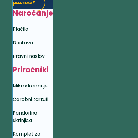
pomoči?
Naročanje
Plačilo
Dostava
Pravni naslov
Priročniki
Mikrodoziranje
Čarobni tartufi
Pandorina
skrinjica
Komplet za