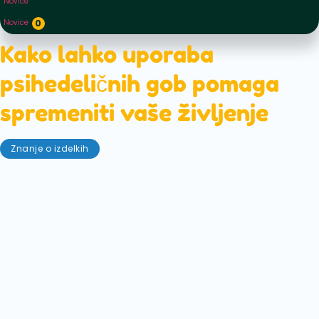
Novice
Novice
0
Kako lahko uporaba
psihedeličnih gob pomaga
spremeniti vaše življenje
Znanje o izdelkih
6. januar 2023
Psihedelične gobe so se razširile na vse konce
kulture. Od najuglednejših znanstvenoraziskovalnih
teles, zdravstva in dobrega počutja do zvezdnikov
in javnih osebnosti - vsi se zavzemajo za to, da bi z
uporabo psihedeličnih gob lahko spremenili svoje
življenje.