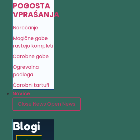
POGOSTA
VPRAŠANJA
Naročanje
Magične gobe
rastejo kompleti
Čarobne gobe
Ogrevalna
podloga
Čarobni tartufi
Novice
Close News
Open News
Blogi