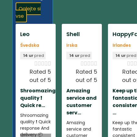
Oglejte si
vse
Leo
Shell
HappyFa
Švedska
Irska
Irlandes
14 ur
pred
14 ur
pred
14 ur
pred













Rated 5
Rated 5
Rate
out of 5
out of 5
out o
Shroomazing
Amazing
Keep up 
quality ❗️
service and
fantasti
Quick re...
customer
consiste
serv...
...
Shroomazing
quality ❗️ Quick
Amazing
Keep up th
response And
service and
fantastic
delivery 📦
customer
consistent