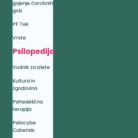
gojenje čarobnih
gob
PF Tek
Vrste
Psilopedija
Vodnik za izlete
Kultura in
zgodovina
Psihedelična
terapija
Psilocybe
Cubensis