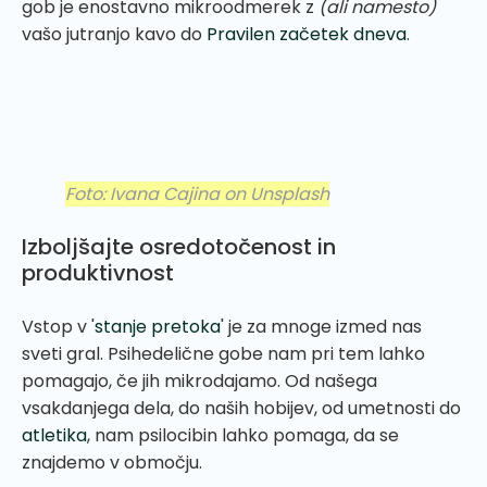
gob je enostavno mikroodmerek z
(ali namesto)
vašo jutranjo kavo do
Pravilen začetek dneva
.
Foto: Ivana Cajina on Unsplash
Izboljšajte osredotočenost in
produktivnost
Vstop v '
stanje pretoka
' je za mnoge izmed nas
sveti gral. Psihedelične gobe nam pri tem lahko
pomagajo, če jih mikrodajamo. Od našega
vsakdanjega dela, do naših hobijev, od umetnosti do
atletika
, nam psilocibin lahko pomaga, da se
znajdemo v območju.