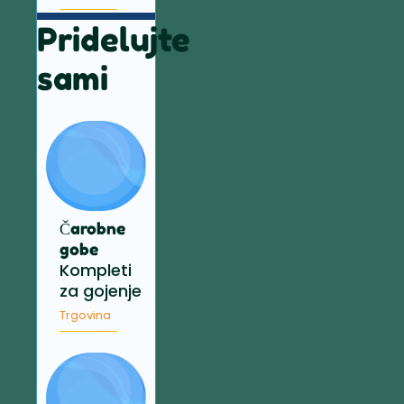
Pridelujte
sami
Čarobne
gobe
Kompleti
za gojenje
Trgovina