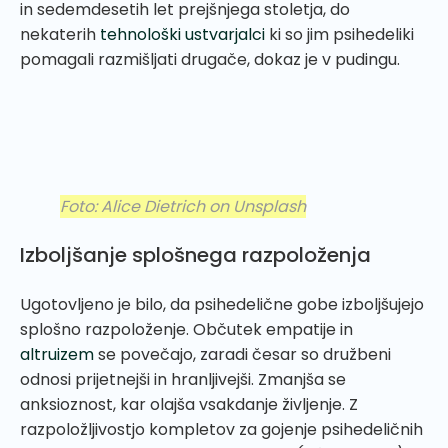
in sedemdesetih let prejšnjega stoletja, do
nekaterih
tehnološki ustvarjalci
ki so jim psihedeliki
pomagali razmišljati drugače, dokaz je v pudingu.
Foto: Alice Dietrich on Unsplash
Izboljšanje splošnega razpoloženja
Ugotovljeno je bilo, da psihedelične gobe izboljšujejo
splošno razpoloženje. Občutek empatije in
altruizem
se povečajo, zaradi česar so družbeni
odnosi prijetnejši in hranljivejši. Zmanjša se
anksioznost, kar olajša vsakdanje življenje. Z
razpoložljivostjo kompletov za gojenje psihedeličnih