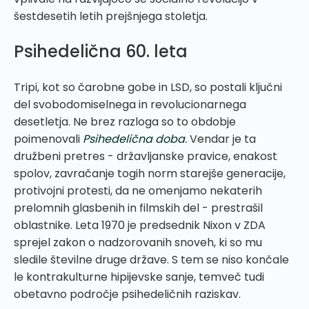
šestdesetih letih prejšnjega stoletja.
Psihedelična 60. leta
Tripi, kot so čarobne gobe in LSD, so postali ključni
del svobodomiselnega in revolucionarnega
desetletja. Ne brez razloga so to obdobje
poimenovali
Psihedelična doba
.
Vendar je ta
družbeni pretres - državljanske pravice, enakost
spolov, zavračanje togih norm starejše generacije,
protivojni protesti, da ne omenjamo nekaterih
prelomnih glasbenih in filmskih del - prestrašil
oblastnike. Leta 1970 je predsednik Nixon v ZDA
sprejel zakon o nadzorovanih snoveh, ki so mu
sledile številne druge države. S tem se niso končale
le kontrakulturne hipijevske sanje, temveč tudi
obetavno področje psihedeličnih raziskav.