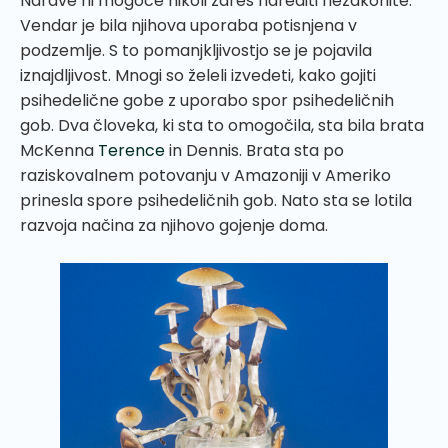
Narave ni mogoče nikoli zares narediti nezakonite.
Vendar je bila njihova uporaba potisnjena v
podzemlje. S to pomanjkljivostjo se je pojavila
iznajdljivost. Mnogi so želeli izvedeti, kako gojiti
psihedelične gobe z uporabo spor psihedeličnih
gob. Dva človeka, ki sta to omogočila, sta bila brata
McKenna
Terence
in Dennis. Brata sta po
raziskovalnem potovanju v Amazoniji v Ameriko
prinesla spore psihedeličnih gob. Nato sta se lotila
razvoja načina za njihovo gojenje doma.