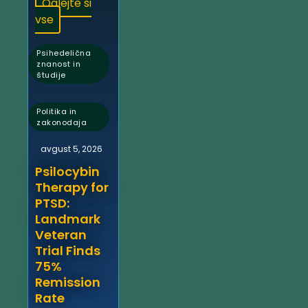
Oglejte si
vse
Psihedelična
znanost in
študije
,
Politika in
zakonodaja
avgust 5, 2026
Psilocybin
Therapy for
PTSD:
Landmark
Veteran
Trial Finds
75%
Remission
Rate