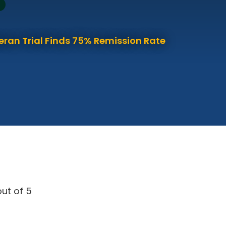
eran Trial Finds 75% Remission Rate
ut of 5