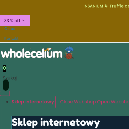
INSANIUM 🌀 Truffle de
33 % off 📉
O nas
Kontakt
0
Szukaj
Sklep internetowy
Close Webshop
Open Websh
Sklep internetowy