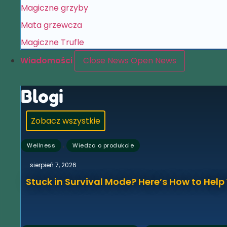
Magiczne grzyby
Mata grzewcza
Magiczne Trufle
Wiadomości
Close News
Open News
Blogi
Zobacz wszystkie
,
Wellness
Wiedza o produkcie
sierpień 7, 2026
Stuck in Survival Mode? Here’s How to Hel