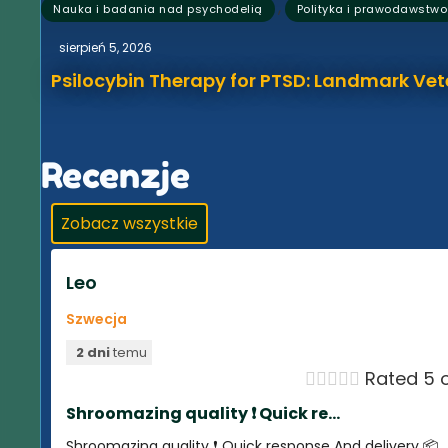
,
Nauka i badania nad psychodelią
Polityka i prawodawstwo
sierpień 5, 2026
Psilocybin Therapy for PTSD: Landmark Vet
Recenzje
Zobacz wszystkie
Leo
Szwecja
2 dni
temu





Rated 5 o
Shroomazing quality ❗️ Quick re...
Shroomazing quality ❗️ Quick response And delivery 📦