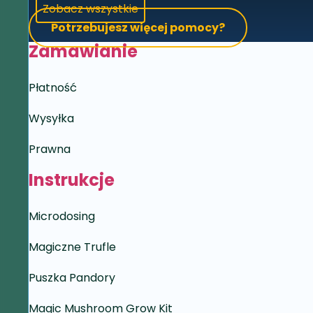
Zobacz wszystkie
Potrzebujesz więcej pomocy?
Zamawianie
Płatność
Wysyłka
Prawna
Instrukcje
Microdosing
Magiczne Trufle
Puszka Pandory
Magic Mushroom Grow Kit