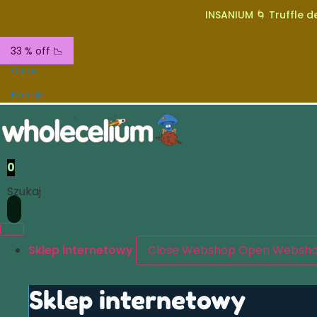
INSANIUM 🌀 Truffle de
33 % off 📉
O nas
Kontakt
0
Szukaj
Sklep internetowy
Close Webshop
Open Websh
Sklep internetowy