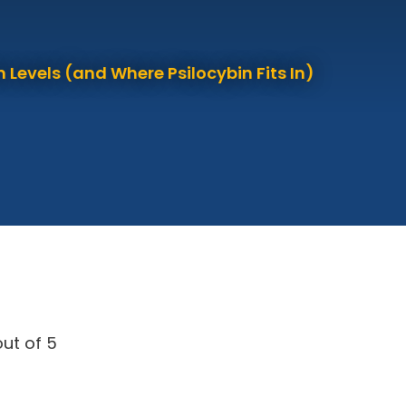
 Levels (and Where Psilocybin Fits In)
ut of 5