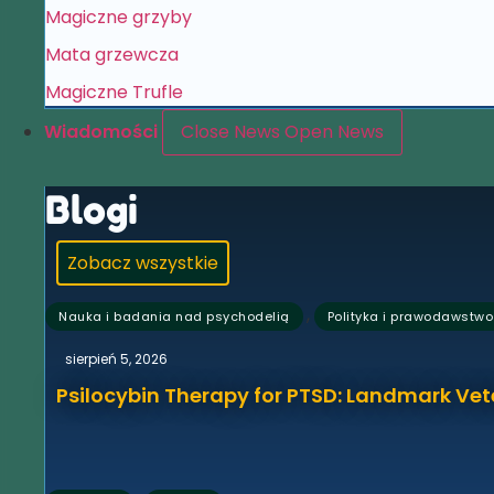
Magiczne grzyby
Mata grzewcza
Magiczne Trufle
Wiadomości
Close News
Open News
Blogi
Zobacz wszystkie
,
Nauka i badania nad psychodelią
Polityka i prawodawstwo
sierpień 5, 2026
Psilocybin Therapy for PTSD: Landmark Vet