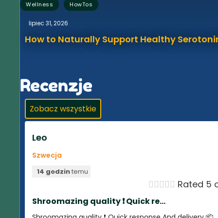
,
Wellness
HowTos
lipiec 31, 2026
How to Naturally Support Healthy Serotonin
Recenzje
Zobacz wszystkie
Leo
Szwecja
14 godzin
temu





Rated 5 o
Shroomazing quality ❗️ Quick re...
Shroomazing quality ❗️ Quick response And delivery 📦