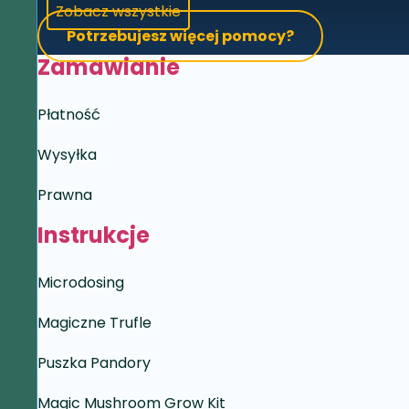
Zobacz wszystkie
Potrzebujesz więcej pomocy?
Zamawianie
Płatność
Wysyłka
Prawna
Instrukcje
Microdosing
Magiczne Trufle
Puszka Pandory
Magic Mushroom Grow Kit