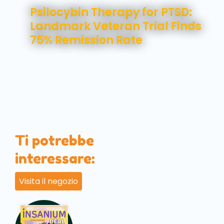
Psilocybin Therapy for PTSD:
Landmark Veteran Trial Finds
75% Remission Rate
Ti potrebbe
interessare:
Visita il negozio