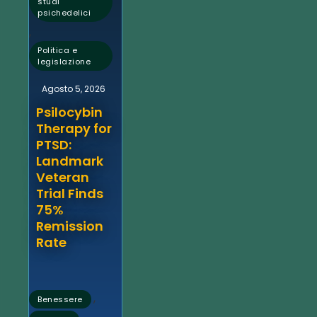
studi
psichedelici
,
Politica e
legislazione
Agosto 5, 2026
Psilocybin
Therapy for
PTSD:
Landmark
Veteran
Trial Finds
75%
Remission
Rate
,
Benessere