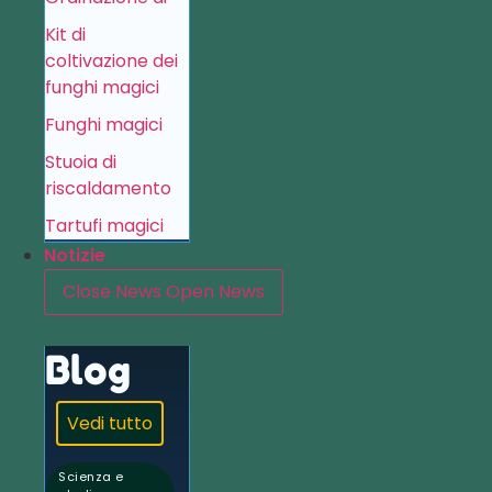
Kit di
coltivazione dei
funghi magici
Funghi magici
Stuoia di
riscaldamento
Tartufi magici
Notizie
Close News
Open News
Blog
Vedi tutto
Scienza e