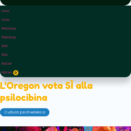
Casa
Casa
Webshop
Webshop
Wiki
Wiki
Notizie
Notizie
0
L'Oregon vota SÌ alla
psilocibina
Cultura psichedelica
5 novembre 2020