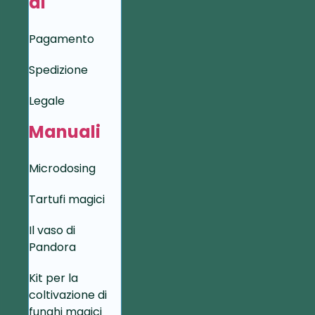
di
Pagamento
Spedizione
Legale
Manuali
Microdosing
Tartufi magici
Il vaso di
Pandora
Kit per la
coltivazione di
funghi magici