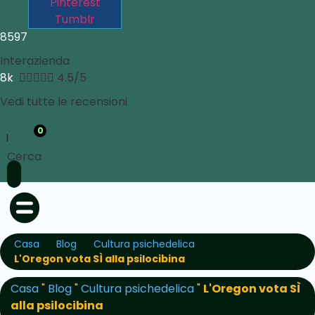
Pinterest
Tumblr
8597
Interazienda
8k





4.5/5
Vedi tutte le recensioni
0
Cerca
Casa
Blog
Cultura psichedelica
L'Oregon vota SÌ alla psilocibina
Casa
"
Blog
"
Cultura psichedelica
"
L'Oregon vota SÌ
alla psilocibina