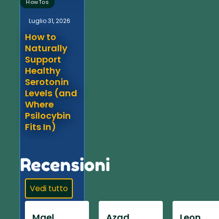
HowTos
Luglio 31, 2026
How to
Naturally
Support
Healthy
Serotonin
Levels (and
Where
Psilocybin
Fits In)
Recensioni
Vedi tutto
Mael
Azad
Leon