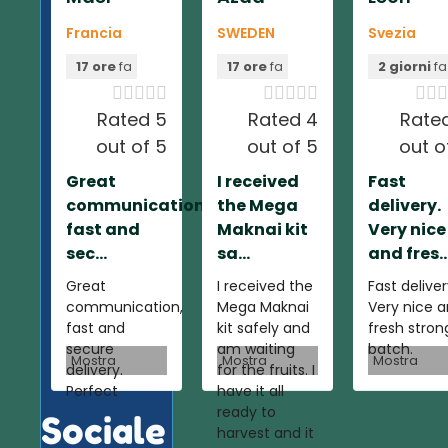
Francia
SWEDEN
Svezia
17 ore
fa
17 ore
fa
2 giorni
fa













Rated 5
Rated 4
Rate
out of 5
out of 5
out o
Great
I received
Fast
communication,
the Mega
delivery.
fast and
Maknai kit
Very nice
sec...
sa...
and fres..
Great
I received the
Fast deliver
communication,
Mega Maknai
Very nice 
fast and
kit safely and
fresh stron
secure
am waiting
batch.
Mostra
Mostra
Mostra
delivery.
for the fruits. I
Perfect
have it all
ready to
Sociale
harvest and it