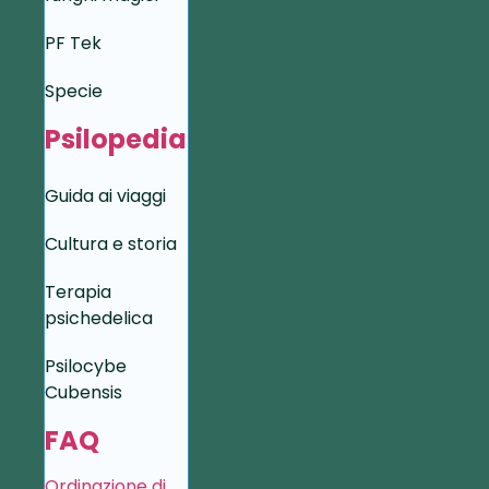
PF Tek
Specie
Psilopedia
Guida ai viaggi
Cultura e storia
Terapia
psichedelica
Psilocybe
Cubensis
FAQ
Ordinazione di