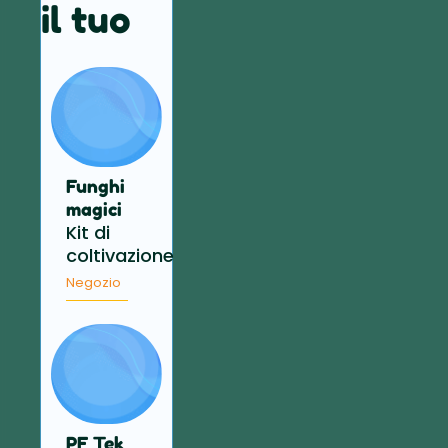
il tuo
Funghi
magici
Kit di
coltivazione
Negozio
PF Tek