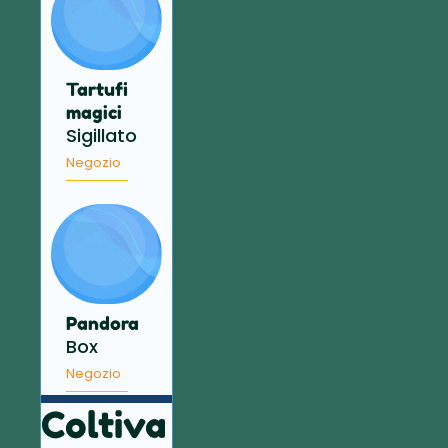
Tartufi
magici
Sigillato
Negozio
Pandora
Box
Negozio
Coltiva