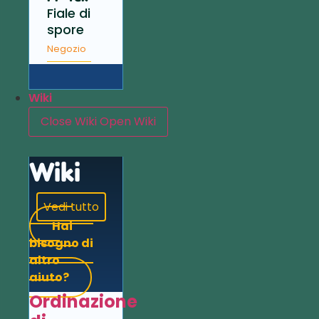
Fiale di
spore
Negozio
Wiki
Close Wiki
Open Wiki
Wiki
Vedi tutto
Hai
bisogno di
altro
aiuto?
Ordinazione