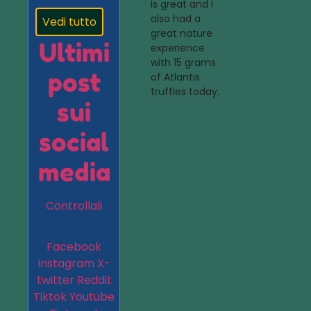
is great and I
also had a
Vedi tutto
great nature
Ultimi
experience
with 15 grams
post
of Atlantis
truffles today.
sui
social
media
Controllali
Facebook
Instagram
X-
twitter
Reddit
Tiktok
Youtube