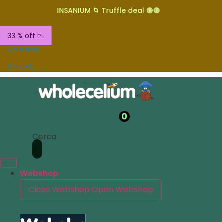
INSANIUM 🌀 Truffle deal 🟤🟤
33 % off 📉
Chi siamo
Contatta
0
Cerca
Webshop
Close Webshop
Open Webshop