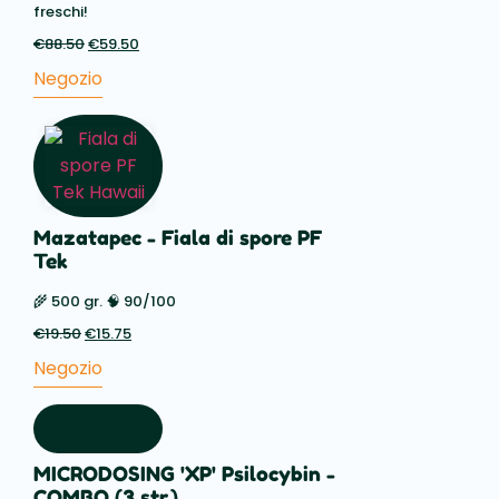
freschi!
€
88.50
Il
€
59.50
Il
prezzo
prezzo
Negozio
originale
attuale
era:
è:
€88.50.
€59.50.
Mazatapec - Fiala di spore PF
Tek
🌾 500 gr. 🧠 90/100
€
19.50
Il
€
15.75
Il
prezzo
prezzo
Negozio
originale
attuale
era:
è:
€19.50.
€15.75.
MICRODOSING 'XP' Psilocybin -
COMBO (3 str.)