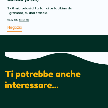
3 x 6 microdosi di tartufi di psilocibina da
1 grammo, su una striscia.
€
37.50
Il
€
19.75
Il
prezzo
prezzo
Negozio
originale
attuale
era:
è:
€37.50.
€19.75.
Ti potrebbe anche
interessare...