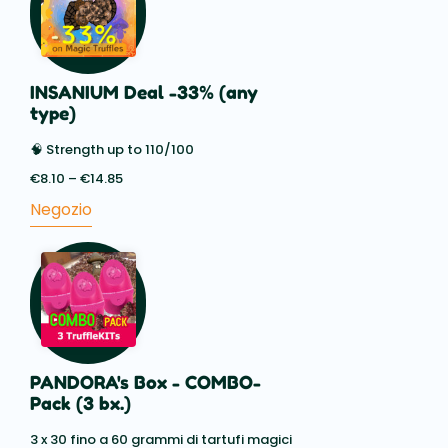
INSANIUM Deal -33% (any
type)
🧠 Strength up to 110/100
€
8.10
–
€
14.85
Price
range:
Negozio
€8.10
through
€14.85
PANDORA's Box - COMBO-
Pack (3 bx.)
3 x 30 fino a 60 grammi di tartufi magici