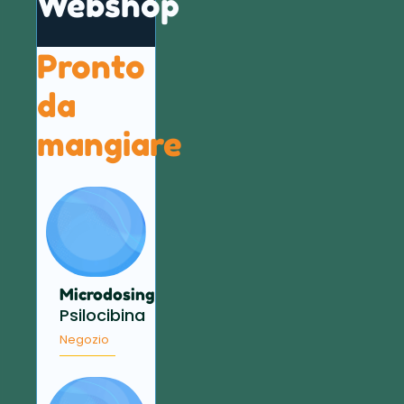
Webshop
Pronto
da
mangiare
Microdosing
Psilocibina
Negozio