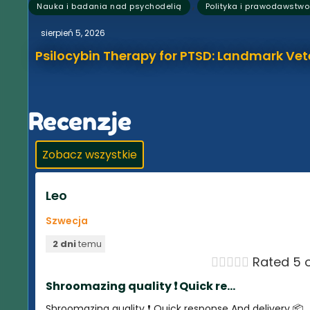
,
Nauka i badania nad psychodelią
Polityka i prawodawstwo
sierpień 5, 2026
Psilocybin Therapy for PTSD: Landmark Vet
Recenzje
Zobacz wszystkie
Leo
Szwecja
2 dni
temu





Rated 5 o
Shroomazing quality ❗️ Quick re...
Shroomazing quality ❗️ Quick response And delivery 📦