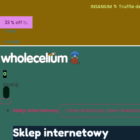
INSANIUM 🌀 Truffle de
33 % off 📉
O nas
Kontakt
0
Szukaj
Sklep internetowy
Close Webshop
Open Websh
Sklep internetowy