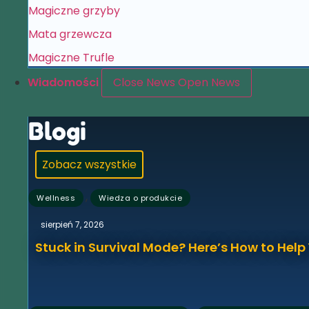
Magiczne grzyby
Mata grzewcza
Magiczne Trufle
Wiadomości
Close News
Open News
Blogi
Zobacz wszystkie
,
Wellness
Wiedza o produkcie
sierpień 7, 2026
Stuck in Survival Mode? Here’s How to Hel