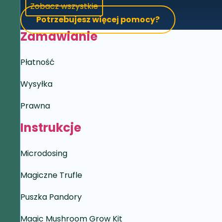
Zobacz wszystkie
Potrzebujesz więcej pomocy?
Zamawianie
Płatność
Wysyłka
Prawna
Instrukcje
Microdosing
Magiczne Trufle
Puszka Pandory
Magic Mushroom Grow Kit