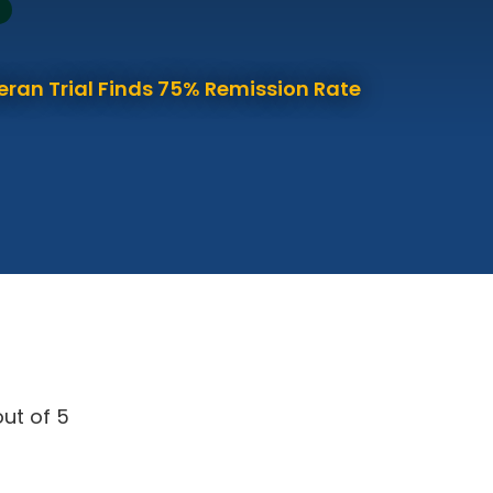
eran Trial Finds 75% Remission Rate
ut of 5