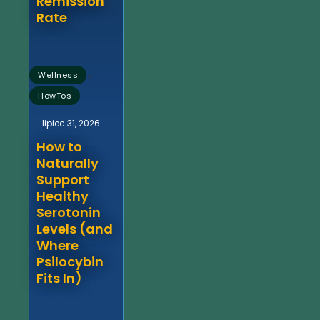
Remission
Rate
,
Wellness
HowTos
lipiec 31, 2026
How to
Naturally
Support
Healthy
Serotonin
Levels (and
Where
Psilocybin
Fits In)