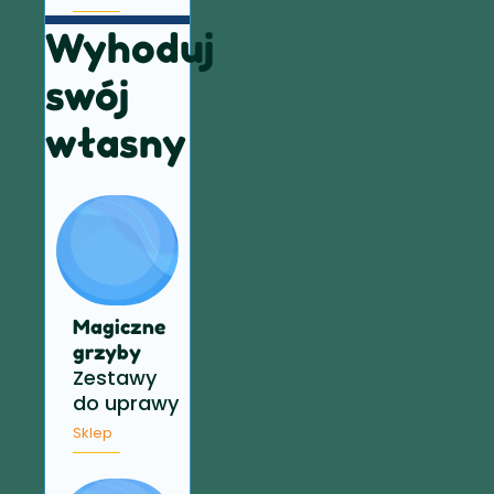
Wyhoduj
swój
własny
Magiczne
grzyby
Zestawy
do uprawy
Sklep