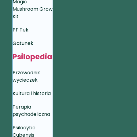
Magic
Mushroom Grow
Kit
PF Tek
Gatunek
Psilopedia
Przewodnik
wycieczek
Kultura i historia
Terapia
psychodeliczna
Psilocybe
Cubensis