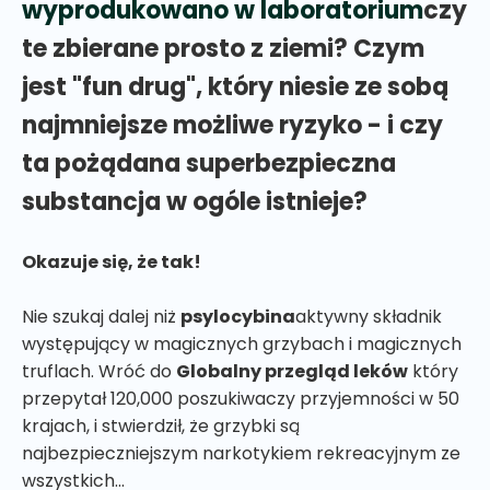
wyprodukowano w laboratorium
czy
te zbierane prosto z ziemi? Czym
jest "fun drug", który niesie ze sobą
najmniejsze możliwe ryzyko - i czy
ta pożądana superbezpieczna
substancja w ogóle istnieje?
Okazuje się, że tak!
Nie szukaj dalej niż
psylocybina
aktywny składnik
występujący w magicznych grzybach i magicznych
truflach. Wróć do
Globalny przegląd leków
który
przepytał 120,000 poszukiwaczy przyjemności w 50
krajach, i stwierdził, że grzybki są
najbezpieczniejszym narkotykiem rekreacyjnym ze
wszystkich...