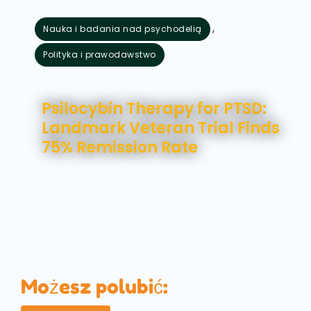
,
Nauka i badania nad psychodelią
Polityka i prawodawstwo
sierpień 5, 2026
Psilocybin Therapy for PTSD:
Landmark Veteran Trial Finds
75% Remission Rate
Możesz polubić: