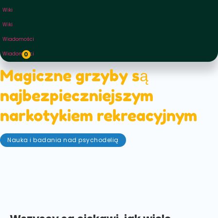
Wiki
Wiki
Wiadomości
Wiadomości
0
Magiczne grzyby są
najbezpieczniejszym
narkotykiem rekreacyjnym
Nauka i badania nad psychodelią
styczeń 25, 2022
Nowi psychonauci "rodzą się" codziennie na całym
świecie.