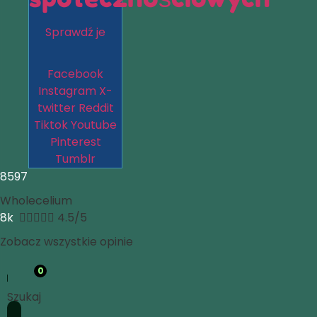
Sprawdź je
Facebook
Instagram
X-
twitter
Reddit
Tiktok
Youtube
Pinterest
Tumblr
8597
Wholecelium
8k





4.5/5
Zobacz wszystkie opinie
0
Szukaj