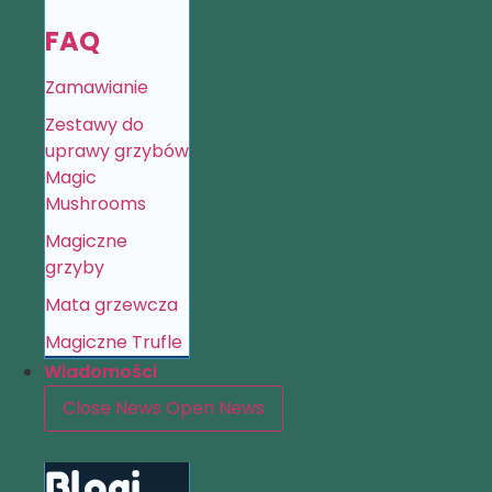
FAQ
Zamawianie
Zestawy do
uprawy grzybów
Magic
Mushrooms
Magiczne
grzyby
Mata grzewcza
Magiczne Trufle
Wiadomości
Close News
Open News
Blogi