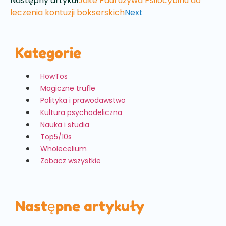
Następny artykuł
Jake Paul używa Psilocybinu do
leczenia kontuzji bokserskich
Next
Kategorie
HowTos
Magiczne trufle
Polityka i prawodawstwo
Kultura psychodeliczna
Nauka i studia
Top5/10s
Wholecelium
Zobacz wszystkie
Następne artykuły