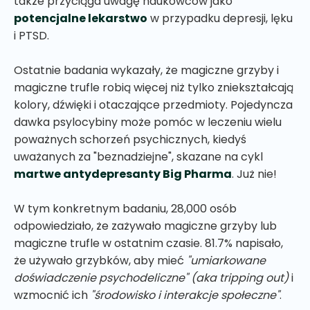
także przyciąga uwagę naukowców jako
potencjalne lekarstwo
w przypadku depresji, lęku
i PTSD.
Ostatnie badania wykazały, że magiczne grzyby i
magiczne trufle robią więcej niż tylko zniekształcają
kolory, dźwięki i otaczające przedmioty. Pojedyncza
dawka psylocybiny może pomóc w leczeniu wielu
poważnych schorzeń psychicznych, kiedyś
uważanych za "beznadziejne", skazane na cykl
martwe antydepresanty Big Pharma
. Już nie!
W tym konkretnym badaniu, 28,000 osób
odpowiedziało, że zażywało magiczne grzyby lub
magiczne trufle w ostatnim czasie. 81.7% napisało,
że używało grzybków, aby mieć
"umiarkowane
doświadczenie psychodeliczne"
(aka tripping out)
i
wzmocnić ich
"środowisko i interakcje społeczne"
.