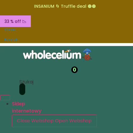
INSANIUM 🌀 Truffle deal 🟤🟤
33 % off 📉
O nas
Kontakt
0
Szukaj
Sklep
internetowy
Close Webshop
Open Webshop