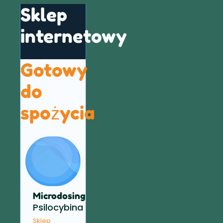
Sklep
internetowy
Gotowy
do
spożycia
Microdosing
Psilocybina
Sklep