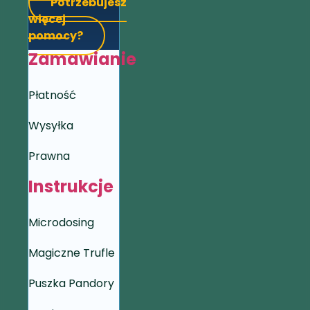
Potrzebujesz
więcej
pomocy?
Zamawianie
Płatność
Wysyłka
Prawna
Instrukcje
Microdosing
Magiczne Trufle
Puszka Pandory