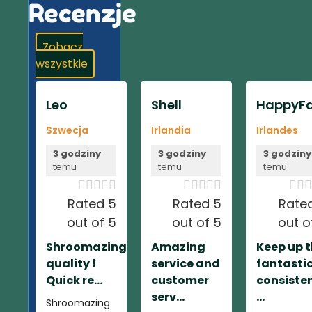
Recenzje
Zobacz
wszystkie
Leo
Shell
HappyFa
Szwecja
Irlandia
Irlandes
3 godziny
3 godziny
3 godziny
temu
temu
temu













Rated 5
Rated 5
Rate
out of 5
out of 5
out o
Shroomazing
Amazing
Keep up 
quality ❗️
service and
fantasti
Quick re...
customer
consiste
serv...
...
Shroomazing