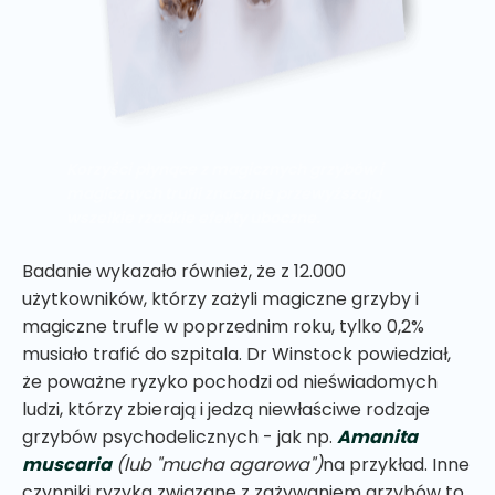
Korzyści płynące z magicznych grzybów i
magicznych trufli znacznie przewyższają
wszelkie rzadkie efekty uboczne.
Badanie wykazało również, że z 12.000
użytkowników, którzy zażyli magiczne grzyby i
magiczne trufle w poprzednim roku, tylko 0,2%
musiało trafić do szpitala. Dr Winstock powiedział,
że poważne ryzyko pochodzi od nieświadomych
ludzi, którzy zbierają i jedzą niewłaściwe rodzaje
grzybów psychodelicznych - jak np.
Amanita
muscaria
(lub "mucha agarowa")
na przykład. Inne
czynniki ryzyka związane z zażywaniem grzybów to