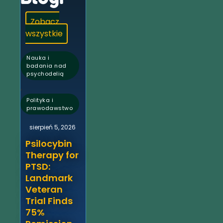
Zobacz
wszystkie
Nauka i
badania nad
psychodelią
,
Polityka i
prawodawstwo
sierpień 5, 2026
Psilocybin
Therapy for
PTSD:
Landmark
Veteran
Trial Finds
75%