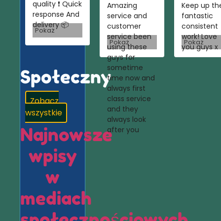
quality ❗️ Quick
Amazing
Keep up th
response And
service and
fantastic
delivery 📦
customer
consistent
Pokaż
service been
work! Love
Pokaż
Pokaż
using these
you guys x
guys for
sometime
Społeczny
time now and
always first
class service
Zobacz
and they
wszystkie
always look
Najnowsze
after you
wpisy
w
mediach
społecznościowych