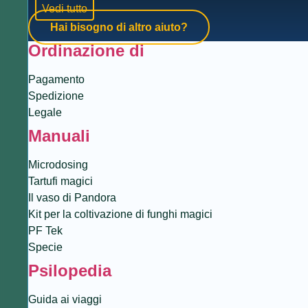
Vedi tutto
Hai bisogno di altro aiuto?
Ordinazione di
Pagamento
Spedizione
Legale
Manuali
Microdosing
Tartufi magici
Il vaso di Pandora
Kit per la coltivazione di funghi magici
PF Tek
Specie
Psilopedia
Guida ai viaggi