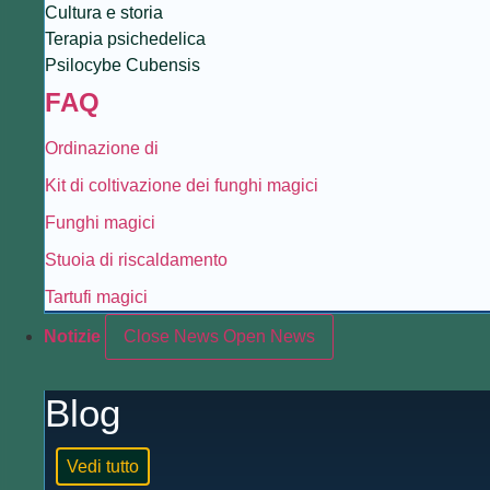
Cultura e storia
Terapia psichedelica
Psilocybe Cubensis
FAQ
Ordinazione di
Kit di coltivazione dei funghi magici
Funghi magici
Stuoia di riscaldamento
Tartufi magici
Notizie
Close News
Open News
Blog
Vedi tutto