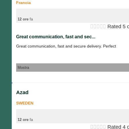
Francia
12 ore
fa





Rated 5 o
Great communication, fast and sec...
Great communication, fast and secure delivery. Perfect
Mostra
Azad
SWEDEN
12 ore
fa





Rated 4 o