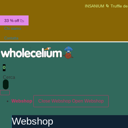
INSANIUM 🌀 Truffle de
33 % off 📉
Chi siamo
Contatta
0
Cerca
Webshop
Close Webshop
Open Webshop
Webshop