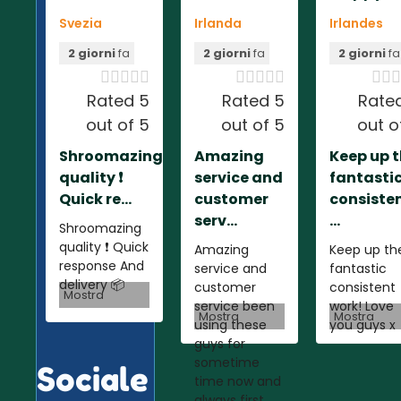
Svezia
Irlanda
Irlandes
2 giorni
fa
2 giorni
fa
2 giorni
fa













Rated 5
Rated 5
Rate
out of 5
out of 5
out o
Shroomazing
Amazing
Keep up 
quality ❗️
service and
fantasti
Quick re...
customer
consiste
serv...
...
Shroomazing
quality ❗️ Quick
Amazing
Keep up th
response And
service and
fantastic
delivery 📦
customer
consistent
Mostra
service been
work! Love
Mostra
Mostra
using these
you guys x
guys for
sometime
Sociale
time now and
always first