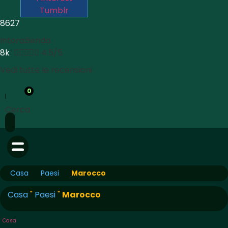
Tumblr
8627
Interazienda
8k





4.5/5
Vedi tutte le recensioni
0
Cerca
Casa
Paesi
Marocco
Casa
"
Paesi
"
Marocco
Casa