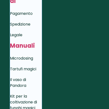
di
Pagamento
Spedizione
Legale
Manuali
Microdosing
Tartufi magici
Il vaso di
Pandora
Kit per la
coltivazione di
funghi magici