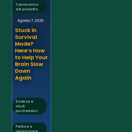
Conoscenza
del prodotto
Agosto 7, 2026
Stuck in
Survival
Mode?
Here’s How
to Help Your
Brain Slow
Down
Again
Scienza e
studi
psichedelici
,
Politica e
legislazione