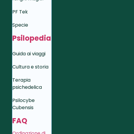
PF Tek
Specie
Psilopedia
Guida ai viaggi
Cultura e storia
Terapia
psichedelica
Psilocybe
Cubensis
FAQ
Ordinazione di