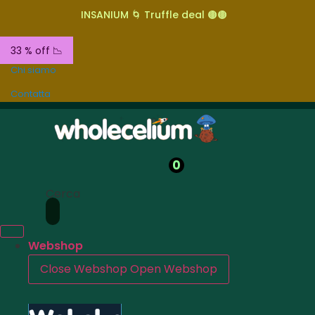
INSANIUM 🌀 Truffle deal 🟤🟤
33 % off 📉
Chi siamo
Contatta
0
Cerca
Webshop
Close Webshop
Open Webshop