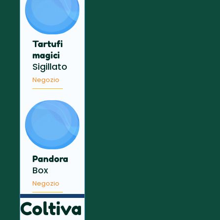
Tartufi
magici
Sigillato
Negozio
Pandora
Box
Negozio
Coltiva