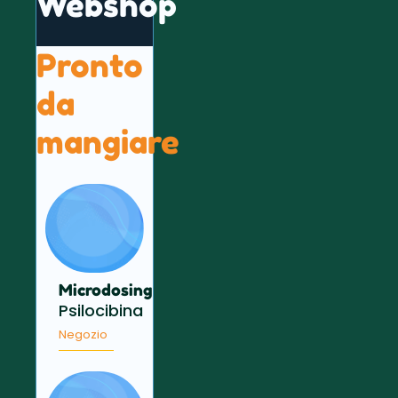
Webshop
Pronto
da
mangiare
Microdosing
Psilocibina
Negozio