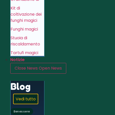
Kit di
coltivazione dei
funghi magici
Funghi magici
Stuoia di
riscaldamento
Tartufi magici
Notizie
Close News
Open News
Blog
Vedi tutto
,
Benessere