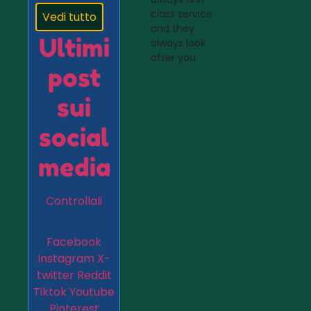
class service
Vedi tutto
and they
Ultimi
always look
after you
post
sui
social
media
Controllali
Facebook
Instagram
X-
twitter
Reddit
Tiktok
Youtube
Pinterest