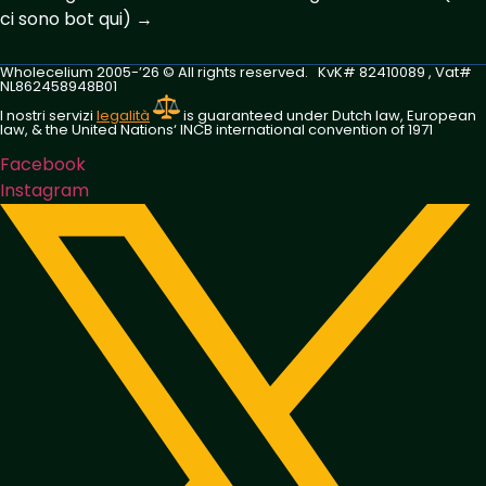
ci sono bot qui) →
Wholecelium 2005-’26 ©️ All rights reserved. KvK# 82410089 , Vat#
NL862458948B01
I nostri servizi
legalità
is guaranteed under Dutch law, European
law, & the United Nations‘ INCB international convention of 1971
Facebook
Instagram