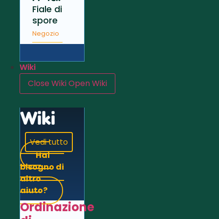
Fiale di
spore
Negozio
Wiki
Close Wiki
Open Wiki
Wiki
Vedi tutto
Hai
bisogno di
altro
aiuto?
Ordinazione