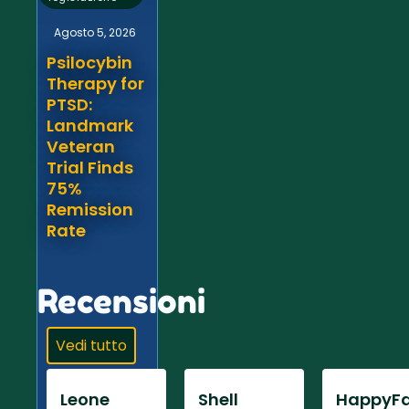
Agosto 5, 2026
Psilocybin
Therapy for
PTSD:
Landmark
Veteran
Trial Finds
75%
Remission
Rate
Recensioni
Vedi tutto
Leone
Shell
HappyFa