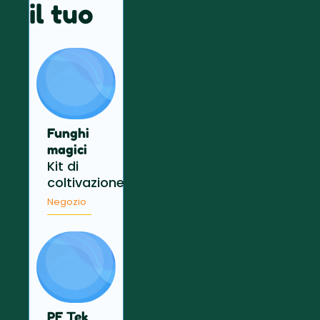
il tuo
Funghi
magici
Kit di
coltivazione
Negozio
PF Tek