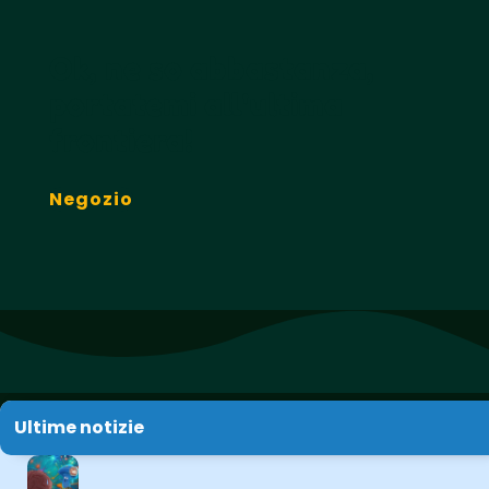
Ok, ne so abbastanza,
portatemi all'ultima
frontiera!
Negozio
Ultime notizie